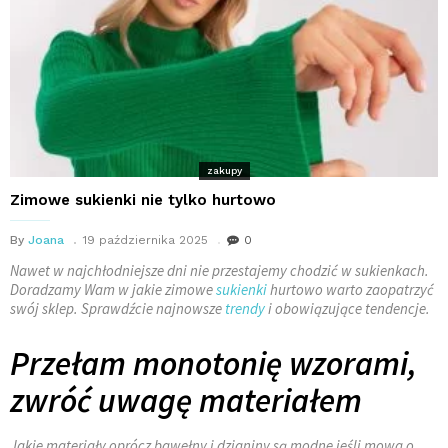
zakupy
Zimowe sukienki nie tylko hurtowo
By
Joana
19 października 2025
0
Nawet w najchłodniejsze dni nie przestajemy chodzić w sukienkach.
Doradzamy Wam w jakie zimowe
sukienki
hurtowo warto
zaopatrzyć
swój sklep. Sprawdźcie najnowsze
trendy
i obowiązujące tendencje.
Przełam monotonię wzorami,
zwróć uwagę materiałem
Jakie materiały oprócz bawełny i dzianiny są modne jeśli mowa o