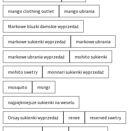
mango clothing outlet
mango ubrania
Markowe bluzki damskie wyprzedaż
markowe sukienki wyprzedaż
markowe ubrania
markowe ubrania wyprzedaż
mohito sukienki
mohito swetry
monnari sukienki wyprzedaż
mosquito
msngr
najpiękniejsze sukienki na weselu
Orsay sukienki wyprzedaż
renee
reserved swetry