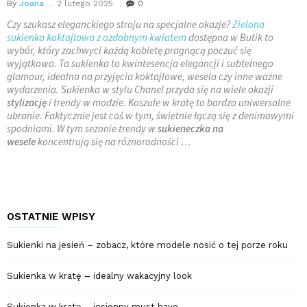
By
Joana
2 lutego 2025
0
Czy szukasz eleganckiego stroju na specjalne okazje?
Zielona
sukienka koktajlowa z ozdobnym kwiatem
dostępna w Butik to
wybór, który zachwyci każdą kobietę pragnącą poczuć się
wyjątkowo. Ta sukienka to kwintesencja elegancji i subtelnego
glamour, idealna na przyjęcia koktajlowe, wesela czy inne ważne
wydarzenia. Sukienka w stylu Chanel przyda się na wiele okazji
stylizację
i trendy w modzie. Koszule w kratę to bardzo uniwersalne
ubranie. Faktycznie jest coś w tym, świetnie łączą się z denimowymi
spodniami. W tym sezonie trendy w
sukieneczka na
wesele
koncentrują się na różnorodności …
OSTATNIE WPISY
Sukienki na jesień – zobacz, które modele nosić o tej porze roku
Sukienka w kratę – idealny wakacyjny look
Sukienka w kratę – jesienny must have