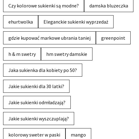
Czy kolorowe sukienki są modne?
damska bluzeczka
ehurtwolka
Eleganckie sukienki wyprzedaż
gdzie kupować markowe ubrania taniej
greenpoint
h & m swetry
hm swetry damskie
Jaka sukienka dla kobiety po 50?
Jakie sukienki dla 30 latki?
Jakie sukienki odmładzają?
Jakie sukienki wyszczuplają?
kolorowy sweter w paski
mango