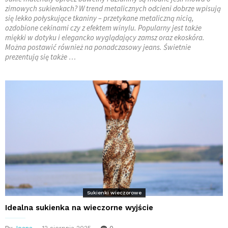
zimowych sukienkach? W trend metalicznych odcieni dobrze wpisują
się lekko połyskujące tkaniny – przetykane metaliczną nicią,
ozdobione cekinami czy z efektem winylu. Popularny jest także
miękki w dotyku i elegancko wyglądający zamsz oraz ekoskóra.
Można postawić również na ponadczasowy jeans. Świetnie
prezentują się także …
Sukienki wieczorowe
Idealna sukienka na wieczorne wyjście
By
Joana
12 sierpnia 2025
0