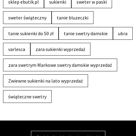
sklep ebutik.pl
sukienki
sweter w paski
sweter świąteczny
tanie bluzeczki
tanie sukienki do 50 zł
tanie swetry damskie
ubra
varlesca
zara sukienki wyprzedaż
zara swetrym Markowe swetry damskie wyprzedaż
Zwiewne sukienki na lato wyprzedaż
świąteczne swetry