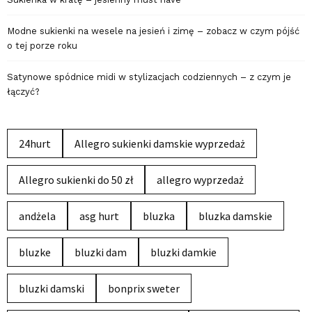
Modne sukienki na wesele na jesień i zimę – zobacz w czym pójść
o tej porze roku
Satynowe spódnice midi w stylizacjach codziennych – z czym je
łączyć?
24hurt
Allegro sukienki damskie wyprzedaż
Allegro sukienki do 50 zł
allegro wyprzedaż
andżela
asg hurt
bluzka
bluzka damskie
bluzke
bluzki dam
bluzki damkie
bluzki damski
bonprix sweter