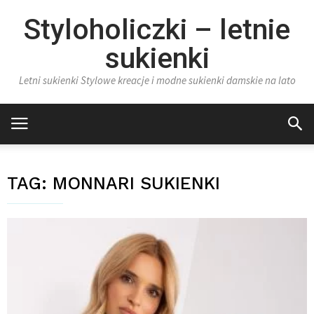
Styloholiczki – letnie
sukienki
Letni sukienki Stylowe kreacje i modne sukienki damskie na lato
TAG:
MONNARI SUKIENKI