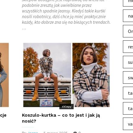
mo
podobnie zresztą jak uwielbiane przez
wszystkich spodnie jeansy. Kiedyś takie kurtki
na
nosili robotnicy, dziś chce ją mieć praktycznie
każdy, kto dobrze zna się na bieżących trendach.
…
Or
re
su
sw
ta
sklepy
ta
cje
Koszulo-kurtka – co to jest i jak ją
nosić?
va