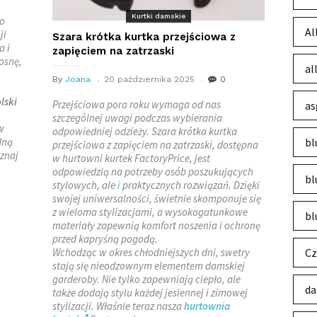
Kurtki damskie
co
Al
ji
Szara krótka kurtka przejściowa z
a i
zapięciem na zatrzaski
osnę,
al
By
Joana
20 października 2025
0
lski
Przejściowa pora roku wymaga od nas
as
szczególnej uwagi podczas wybierania
w
odpowiedniej odzieży. Szara krótka kurtka
dną
bl
przejściowa z zapięciem na zatrzaski, dostępna
znaj
w hurtowni kurtek FactoryPrice, jest
odpowiedzią na potrzeby osób poszukujących
bl
stylowych, ale
i
praktycznych rozwiązań. Dzięki
swojej uniwersalności, świetnie skomponuje się
z wieloma stylizacjami, a wysokogatunkowe
bl
materiały zapewnią komfort noszenia i ochronę
przed kapryśną pogodą.
Wchodząc w okres chłodniejszych dni, swetry
Cz
stają się nieodzownym elementem damskiej
garderoby. Nie tylko zapewniają ciepło, ale
da
także dodają stylu każdej jesiennej i zimowej
stylizacji. Właśnie teraz nasza
hurtownia