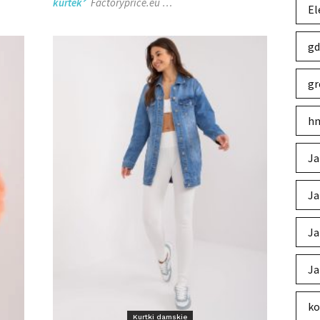
kurtek
Factoryprice.eu …
El
gd
gr
hm
Ja
Ja
Ja
Ja
ko
Kurtki damskie