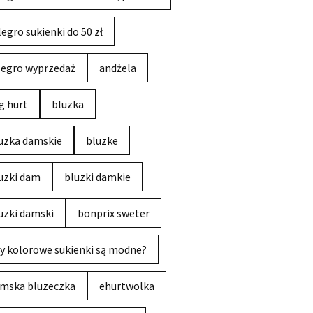
legro sukienki do 50 zł
legro wyprzedaż
andżela
g hurt
bluzka
uzka damskie
bluzke
uzki dam
bluzki damkie
uzki damski
bonprix sweter
y kolorowe sukienki są modne?
mska bluzeczka
ehurtwolka