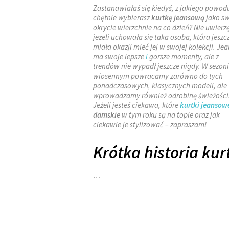
Zastanawiałaś się kiedyś, z jakiego powod
chętnie wybierasz
kurtkę jeansową
jako s
okrycie wierzchnie na co dzień? Nie uwierzę
jeżeli uchowała się taka osoba, która jeszc
miała okazji mieć jej w swojej kolekcji. Jea
ma swoje lepsze
i
gorsze momenty, ale z
trendów nie wypadł jeszcze nigdy. W sezon
wiosennym powracamy zarówno do tych
ponadczasowych, klasycznych modeli, ale
wprowadzamy również odrobinę świeżości
Jeżeli jesteś ciekawa, które
kurtki jeansow
damskie
w tym roku są na topie oraz jak
ciekawie je stylizować – zapraszam!
Krótka historia kur
…