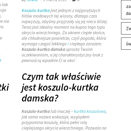
By
Joana
5 marca 2025
0
u tak
za
woje
Koszulo-kurtka
jest jednym z najgorętszych
da
,
hitów modowych tej wiosny, dlatego czas
ze nie
najwyższy, abyśmy przyjrzały się jej nieco bliżej.
ns
Teraz jest idealny moment na kupno tego typu
Zw
okrycia wierzchniego. Za oknem ciepłe słońce,
ie
ale chłodniejsze powietrze, czyli pogoda, która
św
wymaga czegoś lekkiego
i
ciepłego zarazem.
Koszulo-kurtka damska
sprosta Twoim
.
oczekiwaniom, a jej charakterystyczny look z
e
pewnością wpadnie Ci w oko!
Czym tak właściwie
tki
jest koszulo-kurtka
damska?
Koszulo-kurtka
lub inaczej –
kurtka koszulowa
,
jak sama nazwa wskazuje, wyglądem
przypomina koszulę, która pełni rolę
cieplejszego okrycia wierzchniego. Pozwala na