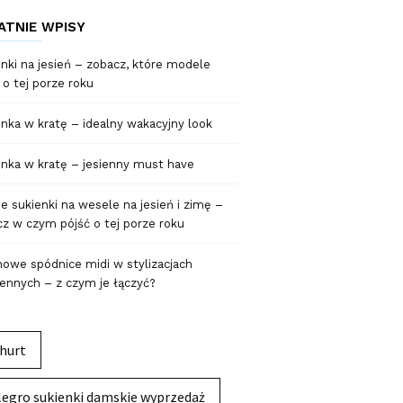
ATNIE WPISY
nki na jesień – zobacz, które modele
 o tej porze roku
nka w kratę – idealny wakacyjny look
nka w kratę – jesienny must have
 sukienki na wesele na jesień i zimę –
z w czym pójść o tej porze roku
owe spódnice midi w stylizacjach
ennych – z czym je łączyć?
hurt
legro sukienki damskie wyprzedaż