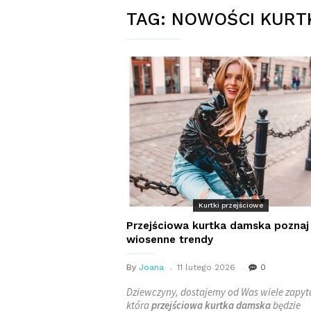
TAG:
NOWOŚCI KURTK
Kurtki przejściowe
Przejściowa kurtka damska poznaj
wiosenne trendy
By
Joana
11 lutego 2026
0
Dziewczyny, dostajemy od Was wiele zapyt
która
przejściowa kurtka damska
będzie