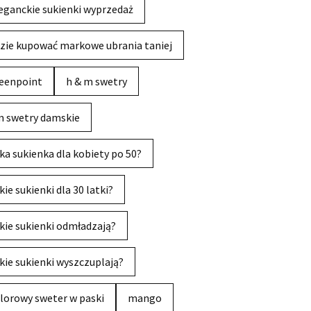
eganckie sukienki wyprzedaż
zie kupować markowe ubrania taniej
eenpoint
h & m swetry
 swetry damskie
ka sukienka dla kobiety po 50?
kie sukienki dla 30 latki?
kie sukienki odmładzają?
kie sukienki wyszczuplają?
lorowy sweter w paski
mango