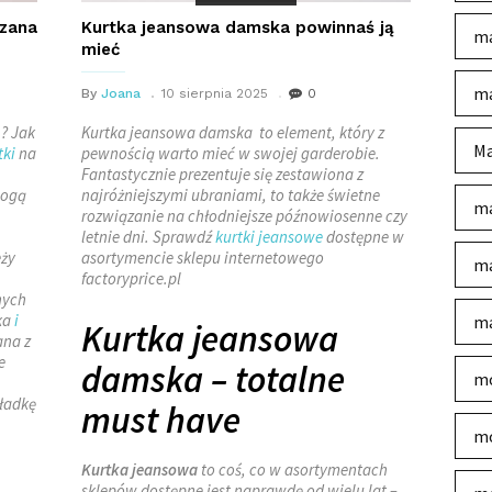
rzana
Kurtka jeansowa damska powinnaś ją
ma
mieć
ma
By
Joana
10 sierpnia 2025
0
? Jak
Kurtka jeansowa damska to element, który z
Ma
tki
na
pewnością warto mieć w swojej garderobie.
Fantastycznie prezentuje się zestawiona z
mogą
najróżniejszymi ubraniami, to także świetne
ma
rozwiązanie na chłodniejsze późnowiosenne czy
letnie dni. Sprawdź
kurtki jeansowe
dostępne w
eży
asortymencie sklepu internetowego
ma
factoryprice.pl
nych
cka
i
ma
Kurtka jeansowa
ana z
e
damska – totalne
mo
ładkę
must have
mo
Kurtka jeansowa
to coś, co w asortymentach
sklepów dostępne jest naprawdę od wielu lat –