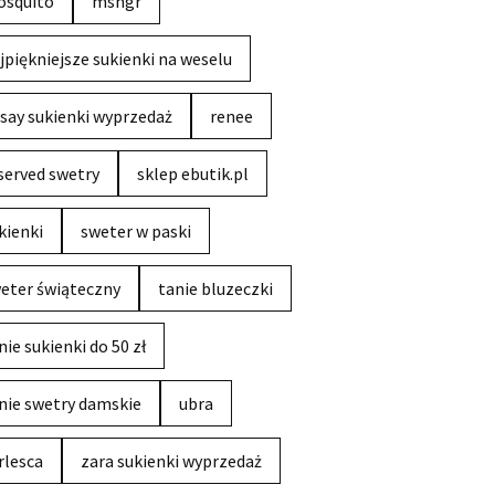
squito
msngr
jpiękniejsze sukienki na weselu
say sukienki wyprzedaż
renee
served swetry
sklep ebutik.pl
kienki
sweter w paski
eter świąteczny
tanie bluzeczki
nie sukienki do 50 zł
nie swetry damskie
ubra
rlesca
zara sukienki wyprzedaż