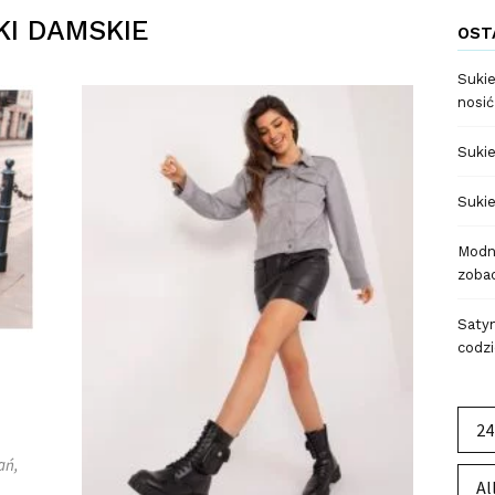
I DAMSKIE
OST
Sukie
nosić
Sukie
Sukie
Modne
zobac
Satyn
codzi
24
ań,
Al