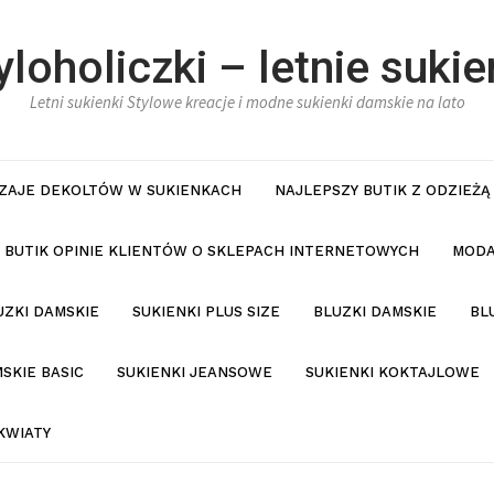
yloholiczki – letnie sukie
Letni sukienki Stylowe kreacje i modne sukienki damskie na lato
ZAJE DEKOLTÓW W SUKIENKACH
NAJLEPSZY BUTIK Z ODZIEŻĄ
BUTIK OPINIE KLIENTÓW O SKLEPACH INTERNETOWYCH
MODA
UZKI DAMSKIE
SUKIENKI PLUS SIZE
BLUZKI DAMSKIE
BL
SKIE BASIC
SUKIENKI JEANSOWE
SUKIENKI KOKTAJLOWE
KWIATY