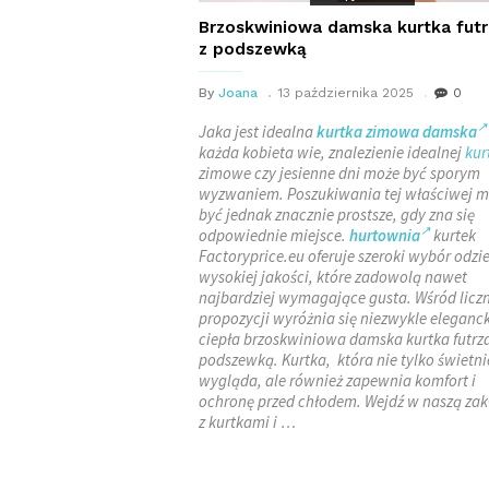
Brzoskwiniowa damska kurtka fut
z podszewką
By
Joana
13 października 2025
0
Jaka jest idealna
kurtka zimowa damska
każda kobieta wie, znalezienie idealnej
kur
zimowe czy jesienne dni może być sporym
wyzwaniem. Poszukiwania tej właściwej 
być jednak znacznie prostsze, gdy zna się
odpowiednie miejsce.
hurtownia
kurtek
Factoryprice.eu oferuje szeroki wybór odzi
wysokiej jakości, które zadowolą nawet
najbardziej wymagające gusta. Wśród licz
propozycji wyróżnia się niezwykle elegan
ciepła brzoskwiniowa damska kurtka futrz
podszewką. Kurtka, która nie tylko świetni
wygląda, ale również zapewnia komfort i
ochronę przed chłodem. Wejdź w naszą zak
z kurtkami i …