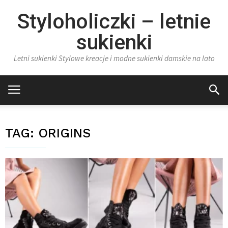
Styloholiczki – letnie
sukienki
Letni sukienki Stylowe kreacje i modne sukienki damskie na lato
TAG:
ORIGINS