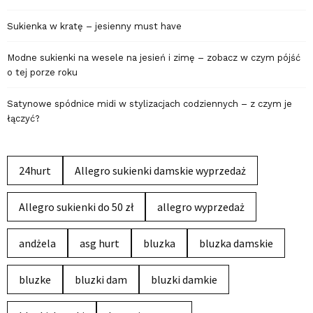
Sukienka w kratę – jesienny must have
Modne sukienki na wesele na jesień i zimę – zobacz w czym pójść
o tej porze roku
Satynowe spódnice midi w stylizacjach codziennych – z czym je
łączyć?
24hurt
Allegro sukienki damskie wyprzedaż
Allegro sukienki do 50 zł
allegro wyprzedaż
andżela
asg hurt
bluzka
bluzka damskie
bluzke
bluzki dam
bluzki damkie