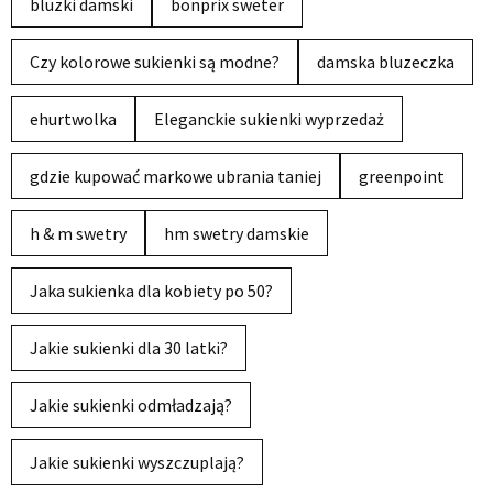
bluzki damski
bonprix sweter
Czy kolorowe sukienki są modne?
damska bluzeczka
ehurtwolka
Eleganckie sukienki wyprzedaż
gdzie kupować markowe ubrania taniej
greenpoint
h & m swetry
hm swetry damskie
Jaka sukienka dla kobiety po 50?
Jakie sukienki dla 30 latki?
Jakie sukienki odmładzają?
Jakie sukienki wyszczuplają?