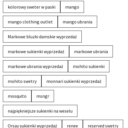
kolorowy sweter w paski
mango
mango clothing outlet
mango ubrania
Markowe bluzki damskie wyprzedaż
markowe sukienki wyprzedaż
markowe ubrania
markowe ubrania wyprzedaż
mohito sukienki
mohito swetry
monnari sukienki wyprzedaż
mosquito
msngr
najpiękniejsze sukienki na weselu
Orsay sukienki wyprzedaż
renee
reserved swetry