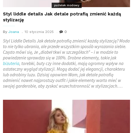
pudelek modowy
Styl liddle details Jak detale potrafią zmienić każdą
stylizację
By
Joana
10 stycznia 2025
0
Styl Liddle Details Jak detale potrafią zmienić każdą stylizację? Moda
to nie tylko ubrania, ale przede wszystkim sposób wyrażania siebie.
Często mówi się, że „diabeł tkwi w szczegółach” – i w modzie to
powiedzenie sprawdza się w 100%. Drobne elementy, takie jak
biżuteria
, torebki, buty czy inne dodatki, mają ogromny wpływ na
ostateczny wygląd stylizacji. Mogą dodać jej elegancji, charakteru
lub odrobiny luzu. Dzisiaj opowiem Wam, jak detale potrafią
odmienić nawet najprostszy outfit i jakie elementy warto mieć w
swojej garderobie, aby zyskać wszechstronność w stylizacjach.…