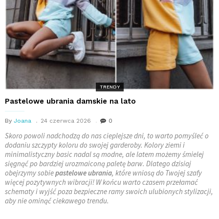
TRENDY
Pastelowe ubrania damskie na lato
By
Joana
24 czerwca 2026
0
Skoro powoli nadchodzą do nas cieplejsze dni, to warto pomyśleć o
dodaniu szczypty koloru do swojej garderoby. Kolory ziemi i
minimalistyczny basic nadal są modne, ale latem możemy śmielej
sięgnąć po bardziej urozmaiconą paletę barw. Dlatego dzisiaj
obejrzymy sobie
pastelowe ubrania
, które wniosą do Twojej szafy
więcej pozytywnych wibracji! W końcu warto czasem przełamać
schematy i wyjść poza bezpieczne ramy swoich ulubionych stylizacji,
aby nie ominąć ciekawego trendu.