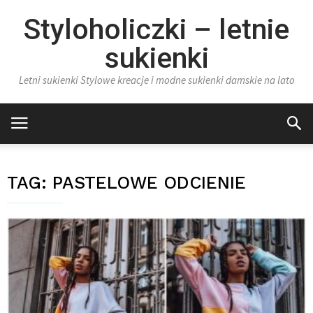
Styloholiczki – letnie
sukienki
Letni sukienki Stylowe kreacje i modne sukienki damskie na lato
TAG:
PASTELOWE ODCIENIE