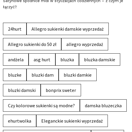
Satynowe spódnice midi w stylizacjach codziennych – z czym je
łączyć?
24hurt
Allegro sukienki damskie wyprzedaż
Allegro sukienki do 50 zł
allegro wyprzedaż
andżela
asg hurt
bluzka
bluzka damskie
bluzke
bluzki dam
bluzki damkie
bluzki damski
bonprix sweter
Czy kolorowe sukienki są modne?
damska bluzeczka
ehurtwolka
Eleganckie sukienki wyprzedaż