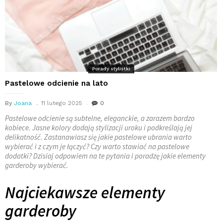
Porady stylistki
Pastelowe odcienie na lato
By
Joana
11 lutego 2025
0
Pastelowe odcienie są subtelne, eleganckie, a zarazem bardzo
kobiece. Jasne kolory dodają stylizacji uroku i podkreślają jej
delikatność. Zastanawiasz się jakie pastelowe ubrania warto
wybierać i z czym je łączyć? Czy warto stawiać na pastelowe
dodatki? Dzisiaj odpowiem na te pytania i poradzę jakie elementy
garderoby wybierać.
Najciekawsze elementy
garderoby