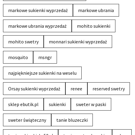
markowe sukienki wyprzedaż
markowe ubrania
markowe ubrania wyprzedaż
mohito sukienki
mohito swetry
monnari sukienki wyprzedaż
mosquito
msngr
najpiękniejsze sukienki na weselu
Orsay sukienki wyprzedaż
renee
reserved swetry
sklep ebutik.pl
sukienki
sweter w paski
sweter świąteczny
tanie bluzeczki