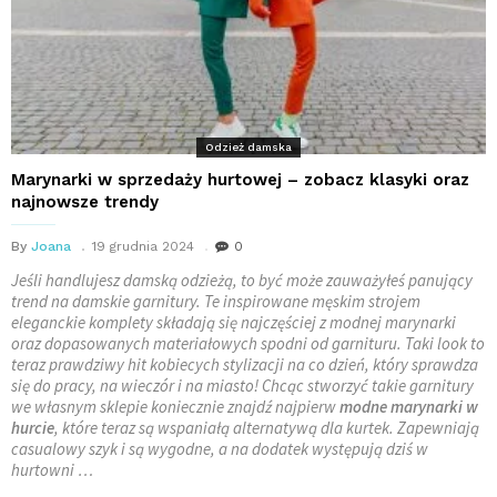
Odzież damska
Marynarki w sprzedaży hurtowej – zobacz klasyki oraz
najnowsze trendy
By
Joana
19 grudnia 2024
0
Jeśli handlujesz damską odzieżą, to być może zauważyłeś panujący
trend na damskie garnitury. Te inspirowane męskim strojem
eleganckie komplety składają się najczęściej z modnej marynarki
oraz dopasowanych materiałowych spodni od garnituru. Taki look to
teraz prawdziwy hit kobiecych stylizacji na co dzień, który sprawdza
się do pracy, na wieczór i na miasto! Chcąc stworzyć takie garnitury
we własnym sklepie koniecznie znajdź najpierw
modne marynarki w
hurcie
, które teraz są wspaniałą alternatywą dla kurtek. Zapewniają
casualowy szyk i są wygodne, a na dodatek występują dziś w
hurtowni …