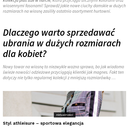
kolekcja plus size w hurcie
, która przyciąga ślicznymi kolorami oraz
wiosennymi fasonami! Sprawdź jakie nowe ciuchy damskie w dużych
rozmiarach na wiosnę zasiliły ostatnio asortyment hurtowni.
Dlaczego warto sprzedawać
ubrania w dużych rozmiarach
dla kobiet?
Nowy towar na wiosnę to niezwykle ważna sprawa, bo jak wiadomo
świeże nowości odzieżowe przyciągają klientki jak magnes. Fakt ten
dotyczy nie tylko regularnej kolekcji z mniejszą rozmiarówką …
Aktualności
Styl athleisure – sportowa elegancja