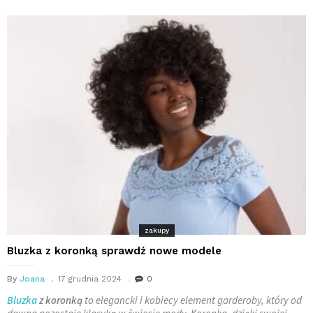
zakupy
Bluzka z koronką sprawdź nowe modele
By
Joana
17 grudnia 2024
0
Bluzka
z koronką
to elegancki i kobiecy element garderoby, który od