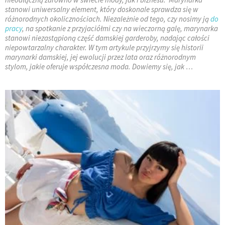
stanowi uniwersalny element, który doskonale sprawdza się w
różnorodnych okolicznościach. Niezależnie od tego, czy nosimy ją
do
pracy
, na spotkanie z przyjaciółmi czy na wieczorną galę, marynarka
stanowi niezastąpioną część damskiej garderoby, nadając całości
niepowtarzalny charakter. W tym artykule przyjrzymy się historii
marynarki damskiej, jej ewolucji przez lata oraz różnorodnym
stylom, jakie oferuje współczesna moda. Dowiemy się, jak …