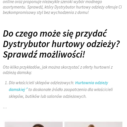
online oraz proponuje niezwykle szeroki wybór modnego
asortymentu. Sprawdź, który Dystrybutor hurtowy odzieży oferuje Ci
bezkompromisowy styl bez wychodzenia z domu!
Do czego może się przydać
Dystrybutor hurtowy odzieży?
Sprawdź możliwości!
Oto kilka przykładów, jak można skorzystać z oferty hurtowni z
odzieżą damską:
Dla właścicieli sklepów odzieżowych:
Hurtownia odzieży
damskiej
to doskonałe źródło zaopatrzenia dla właścicieli
sklepów, butików lub salonów odzieżowych.
…