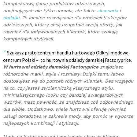
kompleksową gamę produktów odzieżowych,
obejmujących nie tylko ubrania, ale także
akcesoria
i
dodatki
. To idealne rozwiązanie dla właścicieli sklepów
odzieżowych, którzy chcą uzupełnić swoją ofertę, jak
również dla indywidualnych klientek, które szukają
kompletnych stylizacji.
Szukasz prato centrum handlu hurtowego Odkryj modowe
centrum Polski – to hurtownia odzieży damskiej Factoryprice.
W hurtowni odzieży damskiej Factoryprice
znajdziesz
różnorodne marki, style i rozmiary. Dzięki temu łatwo
dostosujesz się do potrzeb różnych klientek. Bez względu
na to, czy jesteś zwolenniczką klasycznego stylu,
minimalistycznego looku czy bardziej awangardowych
wzorów, masz pewność, że znajdziesz coś odpowiedniego
dla siebie. Dodatkowo, wiele hurtowni oferuje również
usługi doradztwa w zakresie mody, aby pomóc w wyborze
najlepszych kombinacji i stylizacji.
Moda na każdą kieszeń i doskonała obsługa klienta