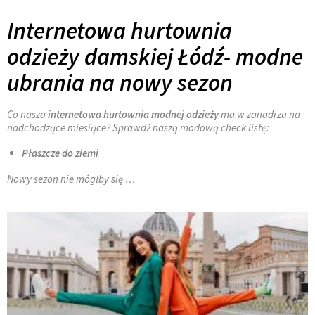
Internetowa hurtownia
odzieży damskiej Łódź- modne
ubrania na nowy sezon
Co nasza
internetowa hurtownia modnej odzieży
ma w zanadrzu na
nadchodzące miesiące? Sprawdź naszą modową check listę:
Płaszcze do ziemi
Nowy sezon nie mógłby się …