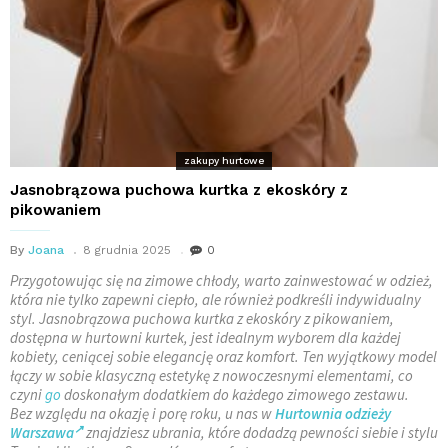
zakupy hurtowe
Jasnobrązowa puchowa kurtka z ekoskóry z
pikowaniem
By
Joana
8 grudnia 2025
0
Przygotowując się na zimowe chłody, warto zainwestować w odzież,
która nie tylko zapewni ciepło, ale również podkreśli indywidualny
styl. Jasnobrązowa puchowa kurtka z ekoskóry z pikowaniem,
dostępna w hurtowni kurtek, jest idealnym wyborem dla każdej
kobiety, ceniącej sobie elegancję oraz komfort. Ten wyjątkowy model
łączy w sobie klasyczną estetykę z nowoczesnymi elementami, co
czyni
go
doskonałym dodatkiem do każdego zimowego zestawu.
Bez względu na okazję i porę roku, u nas w
Hurtownia odzieży
Warszawa
znajdziesz ubrania, które dodadzą pewności siebie i stylu