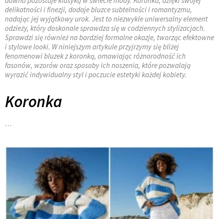
dawna pozostaje klasyką w świecie mody. Koronka, dzięki swojej
delikatności i finezji, dodaje bluzce subtelności i romantyzmu,
nadając jej wyjątkowy urok. Jest to niezwykle uniwersalny element
odzieży, który doskonale sprawdza się w codziennych stylizacjach.
Sprawdzi się również na bardziej formalne okazje, tworząc efektowne
i stylowe looki. W niniejszym artykule przyjrzymy się bliżej
fenomenowi bluzek z koronką, omawiając różnorodność ich
fasonów, wzorów oraz sposoby ich noszenia, które pozwalają
wyrazić indywidualny styl i poczucie estetyki każdej kobiety.
Koronka
…