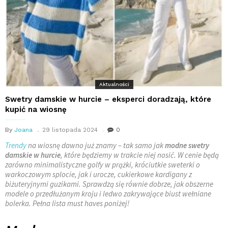
Aktualności
Swetry damskie w hurcie – eksperci doradzają, które
kupić na wiosnę
By
Joana
29 listopada 2024
0
Trendy
na wiosnę dawno już znamy – tak samo jak
modne swetry
damskie w hurcie
, które będziemy w trakcie niej nosić. W cenie będą
zarówno minimalistyczne golfy w prążki, króciutkie sweterki o
warkoczowym splocie, jak i urocze, cukierkowe kardigany z
biżuteryjnymi guzikami. Sprawdzą się równie dobrze, jak obszerne
modele o przedłużanym kroju i ledwo zakrywające biust wełniane
bolerka. Pełna lista must haves poniżej!