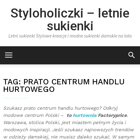
Styloholiczki – letnie
sukienki
Letni sukienki Stylowe kreacje i modne sukienki damskie na lato
TAG:
PRATO CENTRUM HANDLU
HURTOWEGO
Szukasz prato centrum handlu hurtowego? Odkryj
modowe centrum Polski –
to
hurtownia
Factoryprice
.
Warszawa, stolica Polski, jest miastem pełnym życia i
modowych inspiracji. Jeśli szukasz najnowszych trendów
w odzieży damskiej, nie musisz daleko szukać. W samym