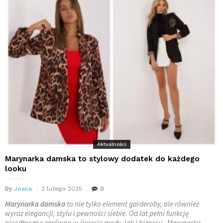
Aktualności
Marynarka damska to stylowy dodatek do każdego
looku
By
Joana
2 lutego 2025
0
Marynarka damska
to nie tylko element garderoby, ale również
wyraz elegancji, stylu i pewności siebie. Od lat pełni funkcję
nieodłączną zarówno w świecie mody, jak i biznesu. Marynarka