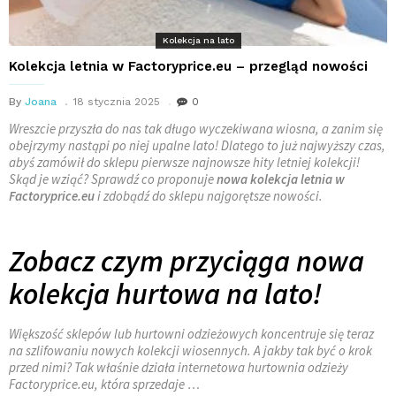
Kolekcja na lato
Kolekcja letnia w Factoryprice.eu – przegląd nowości
By
Joana
18 stycznia 2025
0
Wreszcie przyszła do nas tak długo wyczekiwana wiosna, a zanim się
obejrzymy nastąpi po niej upalne lato! Dlatego to już najwyższy czas,
abyś zamówił do sklepu pierwsze najnowsze hity letniej kolekcji!
Skąd je wziąć? Sprawdź co proponuje
nowa kolekcja letnia w
Factoryprice.eu
i zdobądź do sklepu najgorętsze nowości.
Zobacz czym przyciąga nowa
kolekcja hurtowa na lato!
Większość sklepów lub hurtowni odzieżowych koncentruje się teraz
na szlifowaniu nowych kolekcji wiosennych. A jakby tak być o krok
przed nimi? Tak właśnie działa internetowa hurtownia odzieży
Factoryprice.eu, która sprzedaje …