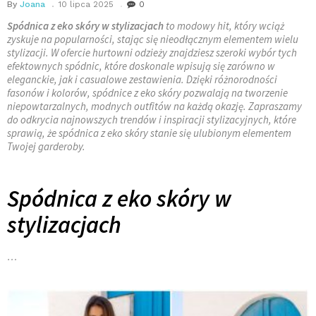
By
Joana
10 lipca 2025
0
Spódnica z eko skóry w stylizacjach
to modowy hit, który wciąż
zyskuje na popularności, stając się nieodłącznym elementem wielu
stylizacji. W ofercie hurtowni odzieży znajdziesz szeroki wybór tych
efektownych spódnic, które doskonale wpisują się zarówno w
eleganckie, jak i casualowe zestawienia. Dzięki różnorodności
fasonów i kolorów, spódnice z eko skóry pozwalają na tworzenie
niepowtarzalnych, modnych outfitów na każdą okazję. Zapraszamy
do odkrycia najnowszych trendów i inspiracji stylizacyjnych, które
sprawią, że spódnica z eko skóry stanie się ulubionym elementem
Twojej garderoby.
Spódnica z eko skóry w
stylizacjach
…