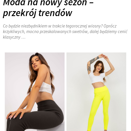
Moda na nowy sezon –
przekrój trendów
Co będzie niezbędnikiem w trakcie tegorocznej wiosny? Oprócz
krzykliwych, mocno przeskalowanych swetrów, dalej będziemy cenić
klasyczny …