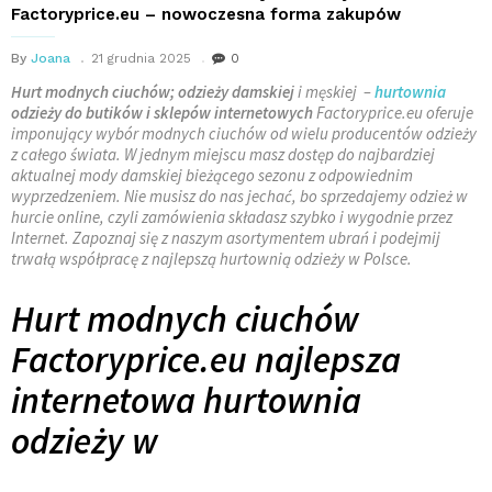
Factoryprice.eu – nowoczesna forma zakupów
By
Joana
21 grudnia 2025
0
Hurt modnych ciuchów; odzieży damskiej
i męskiej –
hurtownia
odzieży do butików i sklepów internetowych
Factoryprice.eu oferuje
imponujący wybór modnych ciuchów od wielu producentów odzieży
z całego świata. W jednym miejscu masz dostęp do najbardziej
aktualnej mody damskiej bieżącego sezonu z odpowiednim
wyprzedzeniem. Nie musisz do nas jechać, bo sprzedajemy odzież w
hurcie online, czyli zamówienia składasz szybko i wygodnie przez
Internet. Zapoznaj się z naszym asortymentem ubrań i podejmij
trwałą współpracę z najlepszą hurtownią odzieży w Polsce.
Hurt modnych ciuchów
Factoryprice.eu najlepsza
internetowa hurtownia
odzieży w
…