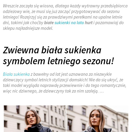
Wreszcie zaczęła się wiosna, dlatego każdy wytrawny przedsiębiorca
odzieżowy wie, że musi się już zacząć przygotowywać do sezonu
letniego! Rozejrzyj się za prawdziwymi perełkami na upalne letnie
dni, takimi jak choćby
białe
sukienki na lato
hurt
i pozamawiaj do
sklepu najładniejsze model.
Zwiewna biała sukienka
symbolem letniego sezonu!
Biała sukienka
z bawełny od lat jest uznawana za niezwykle
dziewczęcy symbol letnich stylizacji damskich! Nie da się ukryć, że
taki model wygląda naprawdę przewiewnie i do tego romantycznie,
więc nic dziwnego, że dziewczyny tak za nim szaleją. …