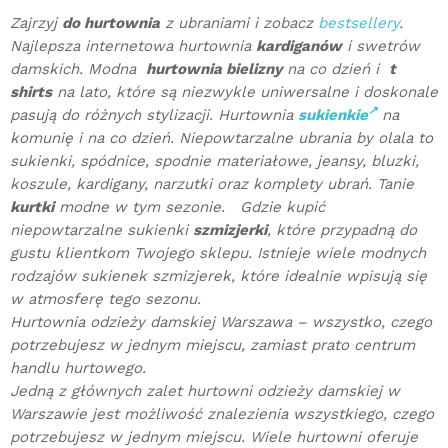
Zajrzyj
do hurtownia
z ubraniami i zobacz
bestsellery
.
Najlepsza internetowa hurtownia
kardiganów
i swetrów
damskich. Modna
hurtownia bielizny
na co dzień i
t
shirts
na lato, które są niezwykle uniwersalne i doskonale
pasują do różnych stylizacji. Hurtownia
sukienkie
na
komunię i na co dzień. Niepowtarzalne ubrania by olala to
sukienki, spódnice, spodnie materiałowe, jeansy, bluzki,
koszule, kardigany, narzutki oraz komplety ubrań. Tanie
kurtki
modne w tym sezonie. Gdzie kupić
niepowtarzalne sukienki
szmizjerki
, które przypadną do
gustu klientkom Twojego sklepu. Istnieje wiele modnych
rodzajów sukienek szmizjerek, które idealnie wpisują się
w atmosferę tego sezonu.
Hurtownia odzieży damskiej Warszawa – wszystko, czego
potrzebujesz w jednym miejscu, zamiast prato centrum
handlu hurtowego.
Jedną z głównych zalet hurtowni odzieży damskiej w
Warszawie jest możliwość znalezienia wszystkiego, czego
potrzebujesz w jednym miejscu. Wiele hurtowni oferuje