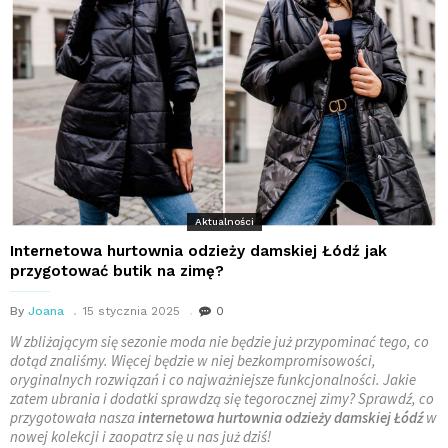
Aktualności
Internetowa hurtownia odzieży damskiej Łódź jak
przygotować butik na zimę?
By
Joana
15 stycznia 2025
0
W zbliżającym się sezonie moda nie będzie już przypominać tego, co
dotąd znaliśmy. Więcej będzie w niej bezkompromisowości,
oryginalnych rozwiązań i co najważniejsze funkcjonalności. Jakie
zatem ubrania i dodatki sprawdzą się tegorocznej zimy? Sprawdź, co
przygotowała nasza
internetowa hurtownia odzieży damskiej Łódź
w
nowej kolekcji i zaopatrz się u nas już dziś!