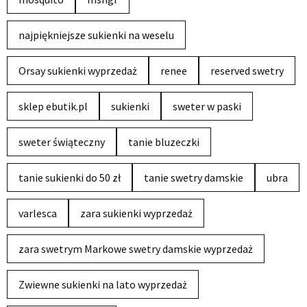
najpiękniejsze sukienki na weselu
Orsay sukienki wyprzedaż
renee
reserved swetry
sklep ebutik.pl
sukienki
sweter w paski
sweter świąteczny
tanie bluzeczki
tanie sukienki do 50 zł
tanie swetry damskie
ubra
varlesca
zara sukienki wyprzedaż
zara swetrym Markowe swetry damskie wyprzedaż
Zwiewne sukienki na lato wyprzedaż