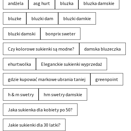
andżela
asg hurt
bluzka
bluzka damskie
bluzke
bluzki dam
bluzki damkie
bluzki damski
bonprix sweter
Czy kolorowe sukienki są modne?
damska bluzeczka
ehurtwolka
Eleganckie sukienki wyprzedaż
gdzie kupować markowe ubrania taniej
greenpoint
h & m swetry
hm swetry damskie
Jaka sukienka dla kobiety po 50?
Jakie sukienki dla 30 latki?