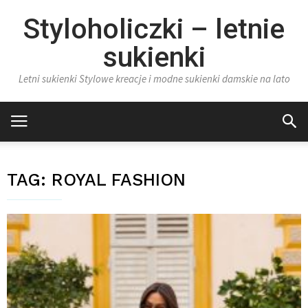
Styloholiczki – letnie
sukienki
Letni sukienki Stylowe kreacje i modne sukienki damskie na lato
TAG:
ROYAL FASHION