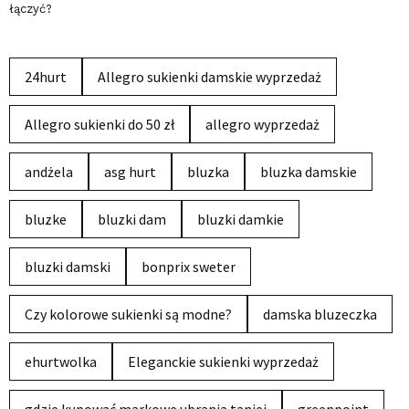
łączyć?
24hurt
Allegro sukienki damskie wyprzedaż
Allegro sukienki do 50 zł
allegro wyprzedaż
andżela
asg hurt
bluzka
bluzka damskie
bluzke
bluzki dam
bluzki damkie
bluzki damski
bonprix sweter
Czy kolorowe sukienki są modne?
damska bluzeczka
ehurtwolka
Eleganckie sukienki wyprzedaż
gdzie kupować markowe ubrania taniej
greenpoint