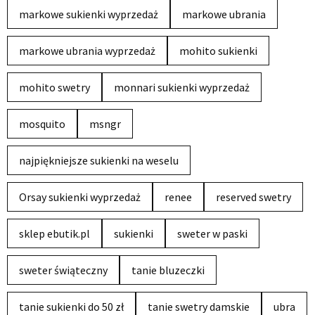
markowe sukienki wyprzedaż
markowe ubrania
markowe ubrania wyprzedaż
mohito sukienki
mohito swetry
monnari sukienki wyprzedaż
mosquito
msngr
najpiękniejsze sukienki na weselu
Orsay sukienki wyprzedaż
renee
reserved swetry
sklep ebutik.pl
sukienki
sweter w paski
sweter świąteczny
tanie bluzeczki
tanie sukienki do 50 zł
tanie swetry damskie
ubra