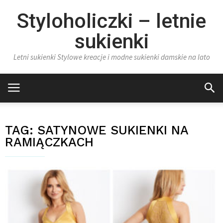
Styloholiczki – letnie
sukienki
Letni sukienki Stylowe kreacje i modne sukienki damskie na lato
TAG:
SATYNOWE SUKIENKI NA
RAMIĄCZKACH