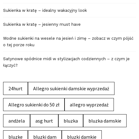
Sukienka w kratę – idealny wakacyjny look
Sukienka w kratę – jesienny must have
Modne sukienki na wesele na jesień i zimę – zobacz w czym pójść
o tej porze roku
Satynowe spódnice midi w stylizacjach codziennych – z czym je
łączyć?
24hurt
Allegro sukienki damskie wyprzedaż
Allegro sukienki do 50 zł
allegro wyprzedaż
andżela
asg hurt
bluzka
bluzka damskie
bluzke
bluzki dam
bluzki damkie