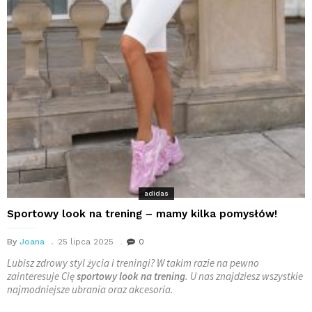
adidas
Sportowy look na trening – mamy kilka pomysłów!
By
Joana
25 lipca 2025
0
Lubisz zdrowy styl życia i treningi? W takim razie na pewno
zainteresuje Cię
sportowy look na trening
. U nas znajdziesz wszystkie
najmodniejsze ubrania oraz akcesoria.