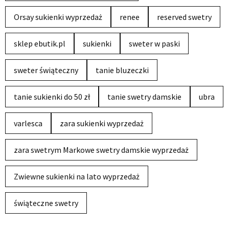
Orsay sukienki wyprzedaż
renee
reserved swetry
sklep ebutik.pl
sukienki
sweter w paski
sweter świąteczny
tanie bluzeczki
tanie sukienki do 50 zł
tanie swetry damskie
ubra
varlesca
zara sukienki wyprzedaż
zara swetrym Markowe swetry damskie wyprzedaż
Zwiewne sukienki na lato wyprzedaż
świąteczne swetry