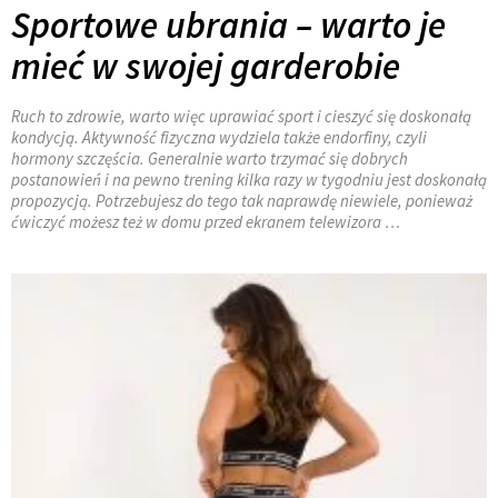
Sportowe ubrania – warto je
mieć w swojej garderobie
Ruch to zdrowie, warto więc uprawiać sport i cieszyć się doskonałą
kondycją. Aktywność fizyczna wydziela także endorfiny, czyli
hormony szczęścia. Generalnie warto trzymać się dobrych
postanowień i na pewno trening kilka razy w tygodniu jest doskonałą
propozycją. Potrzebujesz do tego tak naprawdę niewiele, ponieważ
ćwiczyć możesz też w domu przed ekranem telewizora …