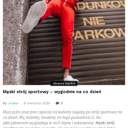
Ubrania męskie
Męski strój sportowy – wygodnie na co dzień
By
Joana
9 sierpnia 2025
0
Mężczyźni znacznie częściej niż kobiety sięgają po strój sportowy na
co dzień. My, kobiety, możemy im tego pozazdrościć, bo
zdecydowanie wyglądają w nich lepiej i seksowniej.
Męski strój