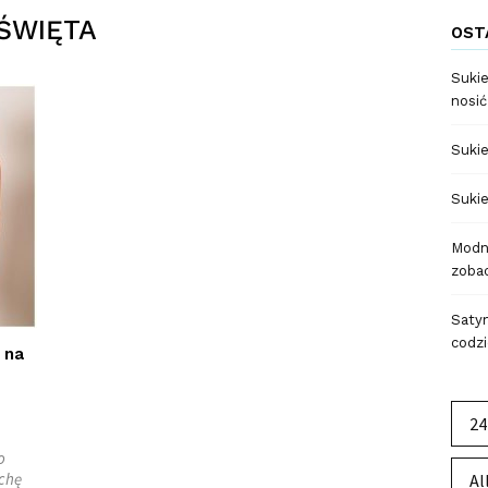
 ŚWIĘTA
OST
Sukie
nosić
Sukie
Sukie
Modne
zobac
Satyn
codzi
 na
24
o
ochę
Al