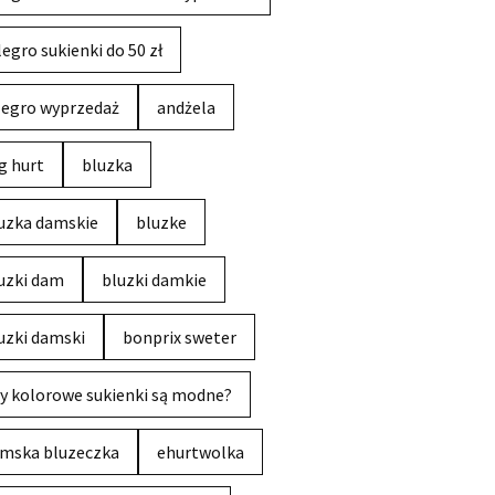
legro sukienki do 50 zł
legro wyprzedaż
andżela
g hurt
bluzka
uzka damskie
bluzke
uzki dam
bluzki damkie
uzki damski
bonprix sweter
y kolorowe sukienki są modne?
mska bluzeczka
ehurtwolka