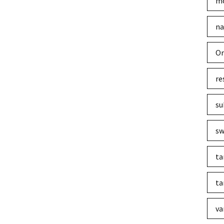
mo
na
Or
re
su
sw
ta
ta
va