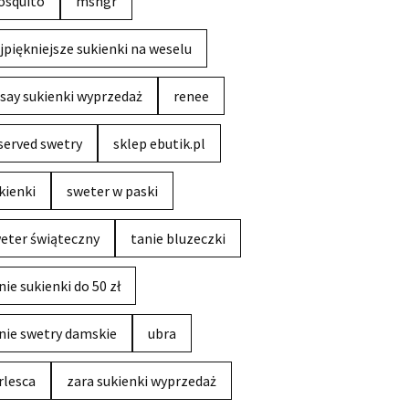
squito
msngr
jpiękniejsze sukienki na weselu
say sukienki wyprzedaż
renee
served swetry
sklep ebutik.pl
kienki
sweter w paski
eter świąteczny
tanie bluzeczki
nie sukienki do 50 zł
nie swetry damskie
ubra
rlesca
zara sukienki wyprzedaż