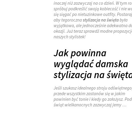
inaczej niż zazwyczaj na co dzień. W tym r
spróbuj podkreślić swoją kobiecość i nie w
się sięgać po nietuzinkowe outfity. Postaraj
aby tegoroczna
stylizacja na święta
była
wyjątkowa, ale jednocześnie adekwatna d
okazji. Już teraz sprawdź modne propozycj
naszych stylistek!
Jak powinna
wyglądać damska
stylizacja na święt
Jeśli szukasz idealnego stroju odświętnego
przede wszystkim zastanów się w jakim
powinien być tonie i kiedy go założysz. Po
świąt wielkanocnych zazwyczaj jemy …