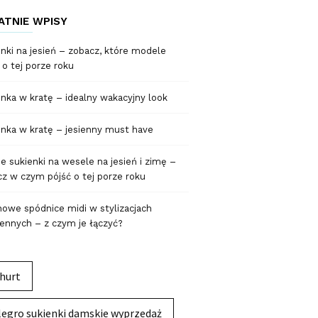
ATNIE WPISY
nki na jesień – zobacz, które modele
 o tej porze roku
nka w kratę – idealny wakacyjny look
nka w kratę – jesienny must have
 sukienki na wesele na jesień i zimę –
z w czym pójść o tej porze roku
owe spódnice midi w stylizacjach
ennych – z czym je łączyć?
hurt
legro sukienki damskie wyprzedaż