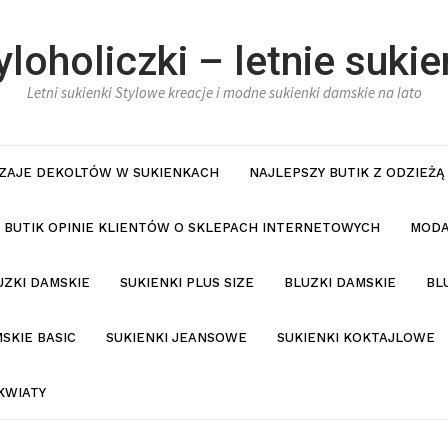
yloholiczki – letnie sukie
Letni sukienki Stylowe kreacje i modne sukienki damskie na lato
ZAJE DEKOLTÓW W SUKIENKACH
NAJLEPSZY BUTIK Z ODZIEŻĄ
BUTIK OPINIE KLIENTÓW O SKLEPACH INTERNETOWYCH
MODA
UZKI DAMSKIE
SUKIENKI PLUS SIZE
BLUZKI DAMSKIE
BL
SKIE BASIC
SUKIENKI JEANSOWE
SUKIENKI KOKTAJLOWE
KWIATY