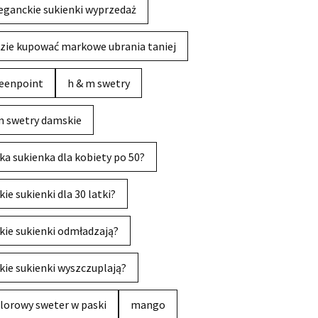
eganckie sukienki wyprzedaż
zie kupować markowe ubrania taniej
eenpoint
h & m swetry
 swetry damskie
ka sukienka dla kobiety po 50?
kie sukienki dla 30 latki?
kie sukienki odmładzają?
kie sukienki wyszczuplają?
lorowy sweter w paski
mango