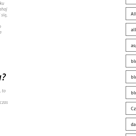
oku
ahaj
Al
 się,
o
al
e
as
bl
a?
bl
, to
bl
dczas
Cz
da