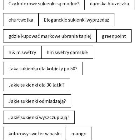
Czy kolorowe sukienki są modne?
damska bluzeczka
ehurtwolka
Eleganckie sukienki wyprzedaż
gdzie kupować markowe ubrania taniej
greenpoint
h & m swetry
hm swetry damskie
Jaka sukienka dla kobiety po 50?
Jakie sukienki dla 30 latki?
Jakie sukienki odmładzają?
Jakie sukienki wyszczuplają?
kolorowy sweter w paski
mango