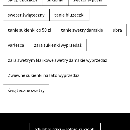
sweter świąteczny
tanie bluzeczki
tanie sukienki do 50 zł
tanie swetry damskie
ubra
varlesca
zara sukienki wyprzedaż
zara swetrym Markowe swetry damskie wyprzedaż
Zwiewne sukienki na lato wyprzedaż
świąteczne swetry
Styloholiczki – letnie sukienki