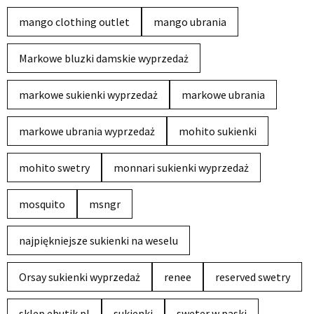
mango clothing outlet
mango ubrania
Markowe bluzki damskie wyprzedaż
markowe sukienki wyprzedaż
markowe ubrania
markowe ubrania wyprzedaż
mohito sukienki
mohito swetry
monnari sukienki wyprzedaż
mosquito
msngr
najpiękniejsze sukienki na weselu
Orsay sukienki wyprzedaż
renee
reserved swetry
sklep ebutik.pl
sukienki
sweter w paski