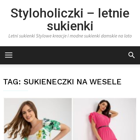
Styloholiczki – letnie
sukienki
Letni sukienki Stylowe kreacje i modne sukienki damskie na lato
TAG:
SUKIENECZKI NA WESELE