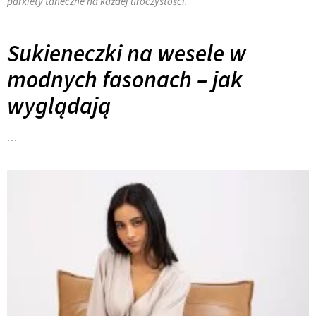
parkiety taneczne na każdej uroczystości.
Sukieneczki na wesele w
modnych fasonach – jak
wyglądają
…