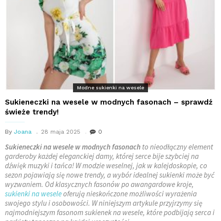
Modne sukienki na wesele
Sukieneczki na wesele w modnych fasonach – sprawdź
świeże trendy!
By
Joana
28 maja 2025
0
Sukieneczki na wesele w modnych fasonach
to nieodłączny element
garderoby każdej eleganckiej damy, której serce bije szybciej na
dźwięk muzyki i tańca! W modzie weselnej, jak w kalejdoskopie, co
sezon pojawiają się nowe trendy, a wybór idealnej sukienki może być
wyzwaniem. Od klasycznych fasonów po awangardowe kroje,
sukienki na wesele
oferują nieskończone możliwości wyrażenia
swojego stylu i osobowości. W niniejszym artykule przyjrzymy się
najmodniejszym fasonom sukienek na wesele, które podbijają serca i