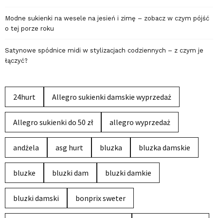
Modne sukienki na wesele na jesień i zimę – zobacz w czym pójść
o tej porze roku
Satynowe spódnice midi w stylizacjach codziennych – z czym je
łączyć?
24hurt
Allegro sukienki damskie wyprzedaż
Allegro sukienki do 50 zł
allegro wyprzedaż
andżela
asg hurt
bluzka
bluzka damskie
bluzke
bluzki dam
bluzki damkie
bluzki damski
bonprix sweter