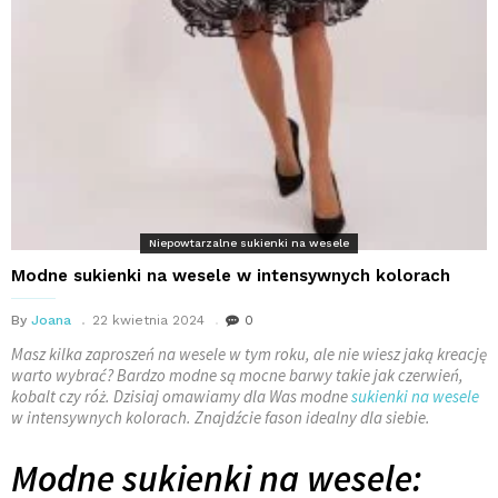
Niepowtarzalne sukienki na wesele
Modne sukienki na wesele w intensywnych kolorach
By
Joana
22 kwietnia 2024
0
Masz kilka zaproszeń na wesele w tym roku, ale nie wiesz jaką kreację
warto wybrać? Bardzo modne są mocne barwy takie jak czerwień,
kobalt czy róż. Dzisiaj omawiamy dla Was modne
sukienki na wesele
w intensywnych kolorach. Znajdźcie fason idealny dla siebie.
Modne sukienki na wesele: