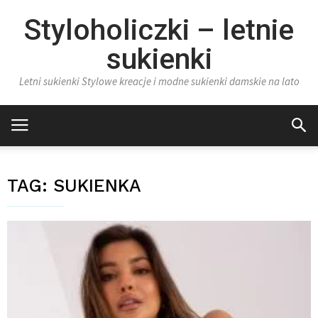
Styloholiczki – letnie
sukienki
Letni sukienki Stylowe kreacje i modne sukienki damskie na lato
TAG:
SUKIENKA