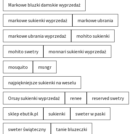
Markowe bluzki damskie wyprzedaż
markowe sukienki wyprzedaż
markowe ubrania
markowe ubrania wyprzedaż
mohito sukienki
mohito swetry
monnari sukienki wyprzedaż
mosquito
msngr
najpiękniejsze sukienki na weselu
Orsay sukienki wyprzedaż
renee
reserved swetry
sklep ebutik.pl
sukienki
sweter w paski
sweter świąteczny
tanie bluzeczki