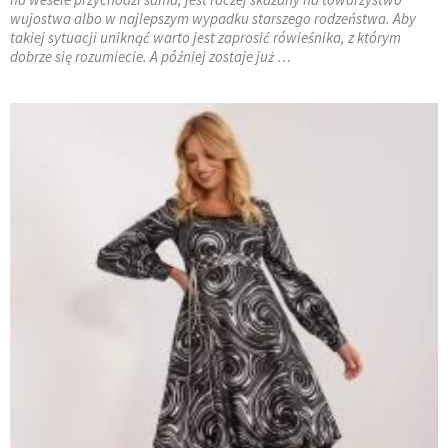
wujostwa albo w najlepszym wypadku starszego rodzeństwa. Aby
takiej sytuacji uniknąć warto jest zaprosić rówieśnika, z którym
dobrze się rozumiecie. A później zostaje już …