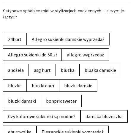
Satynowe spódnice midi w stylizacjach codziennych – z czym je
łączyć?
24hurt
Allegro sukienki damskie wyprzedaż
Allegro sukienki do 50 zł
allegro wyprzedaż
andżela
asg hurt
bluzka
bluzka damskie
bluzke
bluzki dam
bluzki damkie
bluzki damski
bonprix sweter
Czy kolorowe sukienki są modne?
damska bluzeczka
ehurtwolka
Eleganckie sukienki wyprzedaż