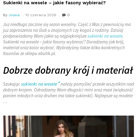
Sukienki na wesele – jakie fasony wybierać?
By
Joana
10 czerwca 2026
0
Już niedługo zacznie się sezon weselny. Część z Was z pewnością ma
już zaproszenia na ślub u znajomych czy kogoś z rodziny. Dzisiaj
podpowiadamy Wam jakie są najpiękniejsze
sukienki na wesele
.
Sukienki na wesele – jakie fasony wybierać? Doradzamy jak krój,
materiał oraz kolor wybrać. Wybrałyśmy także kilka konkretnych
fasonów ze sklepu ebutik.pl.
Dobrze dobrany krój i materiał
Szukając
sukienki na wesele
należy pomyśleć przede wszystkim nad
dobrym krojem. Odradzamy Wam długości mini oraz maxi (większość
panien młodych oraz druhen ma takie sukienki). Najlepsze są modele
…