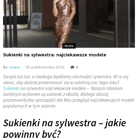
Moda
Sukienki na sylwestra: najciekawsze modele
By
Joana
25 października 2025
0
Święta tuż tuż, a niedługo będziemy obchodzić sylwestra. W co się
ubrać, aby dobrze prezentować się w ostatnią noc tego roku?
Sukienki
na sylwestra najciekawsze modele – Naszym zdaniem
świetnym wyborem są sukienki z eButik, dlatego dzisiaj
postanowiłyśmy sporządzić dla Was przegląd najciekawszych modeli
popularnych w tym sezonie.
Sukienki na sylwestra – jakie
powinny być?