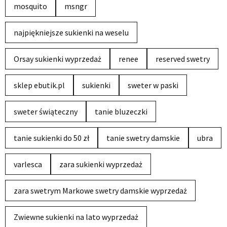
mosquito
msngr
najpiękniejsze sukienki na weselu
Orsay sukienki wyprzedaż
renee
reserved swetry
sklep ebutik.pl
sukienki
sweter w paski
sweter świąteczny
tanie bluzeczki
tanie sukienki do 50 zł
tanie swetry damskie
ubra
varlesca
zara sukienki wyprzedaż
zara swetrym Markowe swetry damskie wyprzedaż
Zwiewne sukienki na lato wyprzedaż