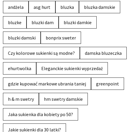
andżela
asg hurt
bluzka
bluzka damskie
bluzke
bluzki dam
bluzki damkie
bluzki damski
bonprix sweter
Czy kolorowe sukienki są modne?
damska bluzeczka
ehurtwolka
Eleganckie sukienki wyprzedaż
gdzie kupować markowe ubrania taniej
greenpoint
h & m swetry
hm swetry damskie
Jaka sukienka dla kobiety po 50?
Jakie sukienki dla 30 latki?