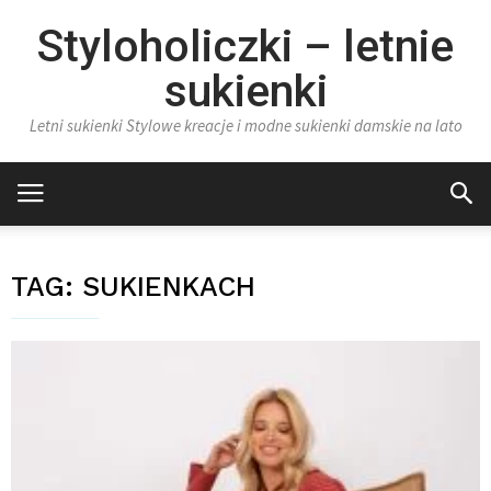
Styloholiczki – letnie
sukienki
Letni sukienki Stylowe kreacje i modne sukienki damskie na lato
TAG:
SUKIENKACH