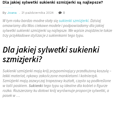
Dla jakiej sylwetki sukienki szmizjerki są najlepsze?
By
Joana
21 października 2024
0
W tym roku bardzo modne stały się
sukienki szmizjerki
. Dzisiaj
omawiamy dla Was ciekawe modele i podpowiadamy dla jakiej
sylwetki sukienki szmizjerki są najlepsze. We wpisie znajdziecie także
trzy przykładowe stylizacje z sukienkami tego typu.
Dla jakiej sylwetki sukienki
szmizjerki?
Sukienki szmizjerki mają krój przypominający przedłużoną koszulę –
lekki materiał, rękawy zakończone mankietami i kołnierzyk.
Szmizjerki mają zazwyczaj trapezowy kształt, często są podkreślone
w talii paskiem.
Sukienki
tego typu są idealne dla kobiet o figurze
rożka. Rozszerzany ku dołowi krój wyrównuje proporcje sylwetki, a
pasek w …