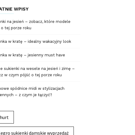
ATNIE WPISY
nki na jesień – zobacz, które modele
 o tej porze roku
nka w kratę – idealny wakacyjny look
nka w kratę – jesienny must have
 sukienki na wesele na jesień i zimę –
z w czym pójść o tej porze roku
owe spódnice midi w stylizacjach
ennych – z czym je łączyć?
hurt
legro sukienki damskie wyprzedaż