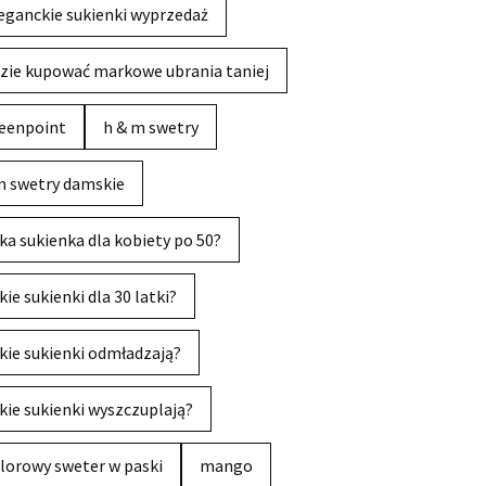
eganckie sukienki wyprzedaż
zie kupować markowe ubrania taniej
eenpoint
h & m swetry
 swetry damskie
ka sukienka dla kobiety po 50?
kie sukienki dla 30 latki?
kie sukienki odmładzają?
kie sukienki wyszczuplają?
lorowy sweter w paski
mango