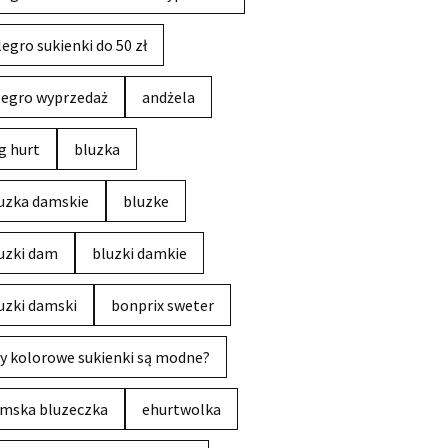
legro sukienki do 50 zł
legro wyprzedaż
andżela
g hurt
bluzka
uzka damskie
bluzke
uzki dam
bluzki damkie
uzki damski
bonprix sweter
y kolorowe sukienki są modne?
mska bluzeczka
ehurtwolka