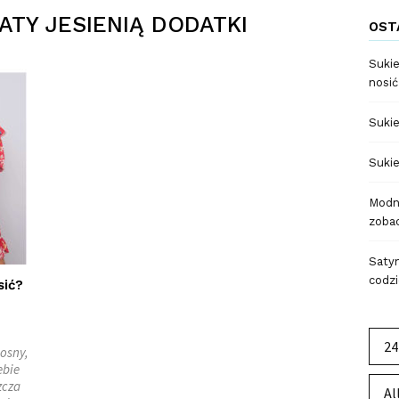
ATY JESIENIĄ DODATKI
OST
Sukie
nosić
Sukie
Sukie
Modne
zobac
Satyn
codzi
sić?
24
osny,
ebie
zcza
Al