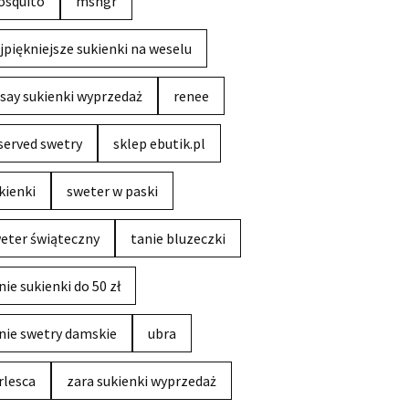
squito
msngr
jpiękniejsze sukienki na weselu
say sukienki wyprzedaż
renee
served swetry
sklep ebutik.pl
kienki
sweter w paski
eter świąteczny
tanie bluzeczki
nie sukienki do 50 zł
nie swetry damskie
ubra
rlesca
zara sukienki wyprzedaż