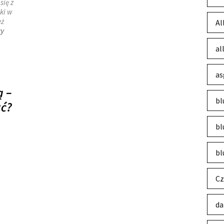
się z
nki w
eż
Al
ty
al
as
ą –
bl
ać?
bl
bl
Cz
da