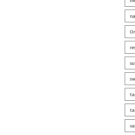
mo
na
Or
re
su
sw
ta
ta
va