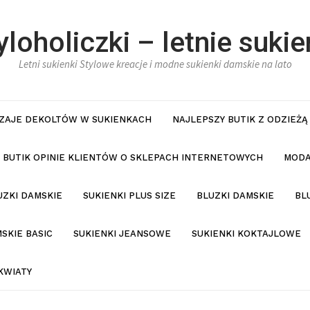
yloholiczki – letnie sukie
Letni sukienki Stylowe kreacje i modne sukienki damskie na lato
ZAJE DEKOLTÓW W SUKIENKACH
NAJLEPSZY BUTIK Z ODZIEŻĄ
BUTIK OPINIE KLIENTÓW O SKLEPACH INTERNETOWYCH
MODA
UZKI DAMSKIE
SUKIENKI PLUS SIZE
BLUZKI DAMSKIE
BL
SKIE BASIC
SUKIENKI JEANSOWE
SUKIENKI KOKTAJLOWE
KWIATY