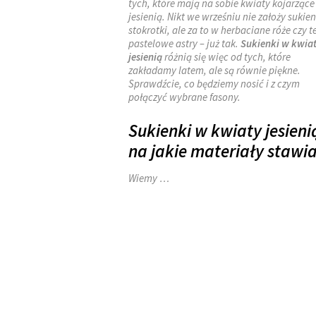
tych, które mają na sobie kwiaty kojarzące 
jesienią. Nikt we wrześniu nie założy sukie
stokrotki, ale za to w herbaciane róże czy t
pastelowe astry – już tak.
Sukienki w kwia
jesienią
różnią się więc od tych, które
zakładamy latem, ale są równie piękne.
Sprawdźcie, co będziemy nosić i z czym
połączyć wybrane fasony.
Sukienki w kwiaty jesieni
na jakie materiały stawi
Wiemy …