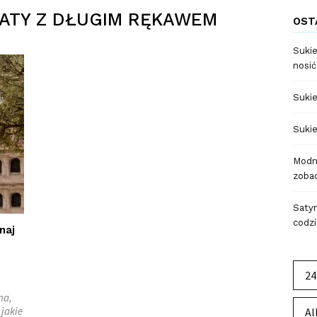
IATY Z DŁUGIM RĘKAWEM
OST
Sukie
nosić
Sukie
Sukie
Modne
zobac
Satyn
codzi
naj
24
na,
 jakie
Al