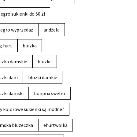
legro sukienki do 50 zł
legro wyprzedaż
andżela
g hurt
bluzka
uzka damskie
bluzke
uzki dam
bluzki damkie
uzki damski
bonprix sweter
y kolorowe sukienki są modne?
mska bluzeczka
ehurtwolka