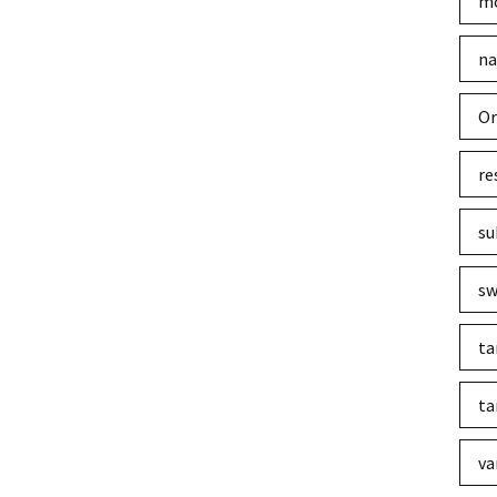
mo
na
Or
re
su
sw
ta
ta
va