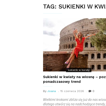
TAG:
SUKIENKI W KW
sukienki w kwiaty
Sukienki w kwiaty na wiosnę – poz
ponadczasowy trend
By
Joana
15 czerwca 2026
0
Wielkimi krokami zbliża się już do nas wios
dlatego otwórz się na nadchodzące trendy,