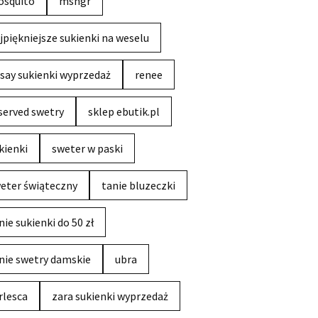
squito
msngr
jpiękniejsze sukienki na weselu
say sukienki wyprzedaż
renee
served swetry
sklep ebutik.pl
kienki
sweter w paski
eter świąteczny
tanie bluzeczki
nie sukienki do 50 zł
nie swetry damskie
ubra
rlesca
zara sukienki wyprzedaż