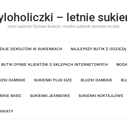
yloholiczki – letnie sukie
Letni sukienki Stylowe kreacje i modne sukienki damskie na lato
ZAJE DEKOLTÓW W SUKIENKACH
NAJLEPSZY BUTIK Z ODZIEŻĄ
BUTIK OPINIE KLIENTÓW O SKLEPACH INTERNETOWYCH
MODA
UZKI DAMSKIE
SUKIENKI PLUS SIZE
BLUZKI DAMSKIE
BL
SKIE BASIC
SUKIENKI JEANSOWE
SUKIENKI KOKTAJLOWE
KWIATY