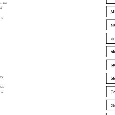
em na
 w
Al
ę w
al
as
bl
bl
owy
bl
y
 od
 …
Cz
da