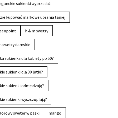
eganckie sukienki wyprzedaż
zie kupować markowe ubrania taniej
eenpoint
h & m swetry
 swetry damskie
ka sukienka dla kobiety po 50?
kie sukienki dla 30 latki?
kie sukienki odmładzają?
kie sukienki wyszczuplają?
lorowy sweter w paski
mango