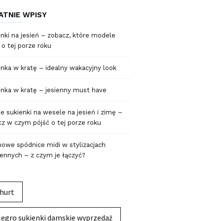
ATNIE WPISY
nki na jesień – zobacz, które modele
 o tej porze roku
nka w kratę – idealny wakacyjny look
nka w kratę – jesienny must have
 sukienki na wesele na jesień i zimę –
z w czym pójść o tej porze roku
owe spódnice midi w stylizacjach
ennych – z czym je łączyć?
hurt
legro sukienki damskie wyprzedaż