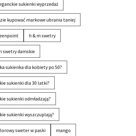
eganckie sukienki wyprzedaż
zie kupować markowe ubrania taniej
eenpoint
h & m swetry
 swetry damskie
ka sukienka dla kobiety po 50?
kie sukienki dla 30 latki?
kie sukienki odmładzają?
kie sukienki wyszczuplają?
lorowy sweter w paski
mango