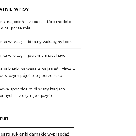
ATNIE WPISY
nki na jesień – zobacz, które modele
 o tej porze roku
nka w kratę – idealny wakacyjny look
nka w kratę – jesienny must have
 sukienki na wesele na jesień i zimę –
z w czym pójść o tej porze roku
owe spódnice midi w stylizacjach
ennych – z czym je łączyć?
hurt
legro sukienki damskie wyprzedaż