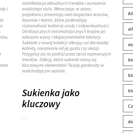
manifestacja aktualnych trendów i wyrażenie
ody i
osobistego stylu. Wkraczając w sezon,
Al
projektanci prezentują nam bogactwo wzorów,
le
fasonów i tkanin, które podkreślają
po
różnorodność kobiecej urody i indywidualności.
al
.
Od klasycznych minimalistycznych krojów po
onów,
odważne wzory i eksperymentalne tekstury.
Sukienki z nowej kolekcji oferują coś dla każdej
as
kobiety, niezależnie od jej gustu czy okazji.
h
Przygotuj się na podróż przez świat najnowszych
trendów. Odkryj, które sukienki staną się
bl
entem
kluczowymi elementami Twojej garderoby w
nadchodzącym sezonie.
bl
Sukienka jako
bl
kluczowy
Cz
…
da