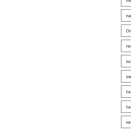
mo
na
Or
re
su
sw
ta
ta
va