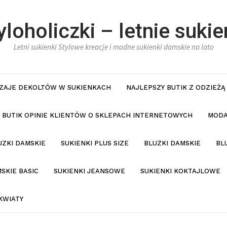
yloholiczki – letnie sukie
Letni sukienki Stylowe kreacje i modne sukienki damskie na lato
ZAJE DEKOLTÓW W SUKIENKACH
NAJLEPSZY BUTIK Z ODZIEŻĄ
BUTIK OPINIE KLIENTÓW O SKLEPACH INTERNETOWYCH
MODA
UZKI DAMSKIE
SUKIENKI PLUS SIZE
BLUZKI DAMSKIE
BL
SKIE BASIC
SUKIENKI JEANSOWE
SUKIENKI KOKTAJLOWE
KWIATY