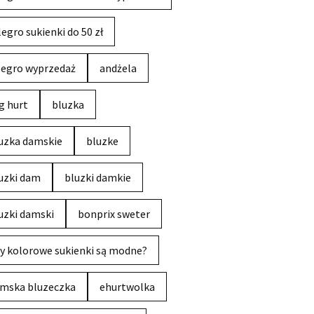
legro sukienki do 50 zł
legro wyprzedaż
andżela
g hurt
bluzka
uzka damskie
bluzke
uzki dam
bluzki damkie
uzki damski
bonprix sweter
y kolorowe sukienki są modne?
mska bluzeczka
ehurtwolka