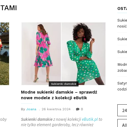
NTAMI
OST
Sukie
nosić
Sukie
Sukie
Modne
zobac
Satyn
Sukienki damskie
codzi
Modne sukienki damskie – sprawdź
nowe modele z kolekcji eButik
By
Joana
26 kwietnia 2024
0
24
roby
Sukienki damskie
z nowej kolekcji
eButik.pl
to
nie tylko element garderoby, lecz również
Al