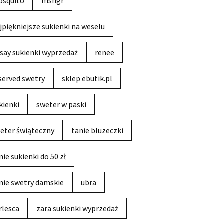
squito
msngr
jpiękniejsze sukienki na weselu
say sukienki wyprzedaż
renee
served swetry
sklep ebutik.pl
kienki
sweter w paski
eter świąteczny
tanie bluzeczki
nie sukienki do 50 zł
nie swetry damskie
ubra
rlesca
zara sukienki wyprzedaż