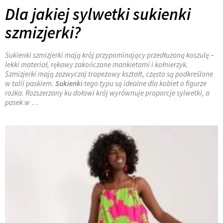
Dla jakiej sylwetki sukienki
szmizjerki?
Sukienki szmizjerki mają krój przypominający przedłużoną koszulę –
lekki materiał, rękawy zakończone mankietami i kołnierzyk.
Szmizjerki mają zazwyczaj trapezowy kształt, często są podkreślone
w talii paskiem.
Sukienki
tego typu są idealne dla kobiet o figurze
rożka. Rozszerzany ku dołowi krój wyrównuje proporcje sylwetki, a
pasek w …