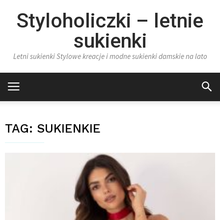
Styloholiczki – letnie
sukienki
Letni sukienki Stylowe kreacje i modne sukienki damskie na lato
TAG:
SUKIENKIE