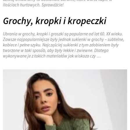
ilościach hurtowych. Sprawdźcie!
Grochy, kropki i kropeczki
Ubrania w grochy, kropki i groszki są popularne od lat 60. XX wieku.
Zawsze najpopularniejsze były jednak sukienki w grochy – subtelne,
kobiece i pełne szyku. Najczęściej sukienki z tym zdobieniem były
tworzone w taki sposób, aby były lekkie i zwiewne. Dlatego
wykonywane je z takich materiałów jak wiskoza czy …