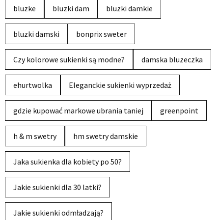
bluzke
bluzki dam
bluzki damkie
bluzki damski
bonprix sweter
Czy kolorowe sukienki są modne?
damska bluzeczka
ehurtwolka
Eleganckie sukienki wyprzedaż
gdzie kupować markowe ubrania taniej
greenpoint
h & m swetry
hm swetry damskie
Jaka sukienka dla kobiety po 50?
Jakie sukienki dla 30 latki?
Jakie sukienki odmładzają?