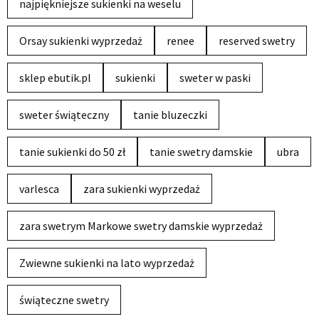
najpiękniejsze sukienki na weselu
Orsay sukienki wyprzedaż
renee
reserved swetry
sklep ebutik.pl
sukienki
sweter w paski
sweter świąteczny
tanie bluzeczki
tanie sukienki do 50 zł
tanie swetry damskie
ubra
varlesca
zara sukienki wyprzedaż
zara swetrym Markowe swetry damskie wyprzedaż
Zwiewne sukienki na lato wyprzedaż
świąteczne swetry