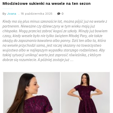
Młodzieżowe sukienki na wesele na ten sezon
By
Joana
18 października 2025
0
Kiedy ma się plus minus szesnaście lat, można pójść już na wesele z
partnerem. Nieważne czy dziewczyny w tym wieku mają już
chłopaka. Mogą przecież zabrać kogoś ze szkoły. Minęły już bowiem
czasy, kiedy wesele było nie tylko świętem Młodej Pary, ale także
okazją do zapoznania kawalera albo panny. Dziś ten albo ta, która
na wesele przychodzi sama, jest raczej skazany na towarzystwo
wujostwa albo w najlepszym wypadku starszego rodzeństwa. Aby
takiej sytuacji uniknąć warto jest zaprosić rówieśnika, z którym
dobrze się rozumiecie. A później zostaje już …