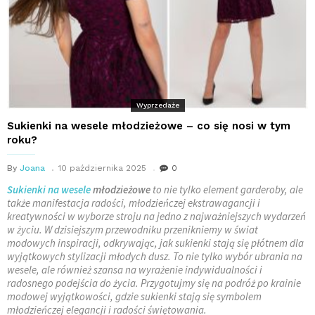
Wyprzedaże
Sukienki na wesele młodzieżowe – co się nosi w tym
roku?
By
Joana
10 października 2025
0
Sukienki na wesele
młodzieżowe
to nie tylko element garderoby, ale
także manifestacja radości, młodzieńczej ekstrawagancji i
kreatywności w wyborze stroju na jedno z najważniejszych wydarzeń
w życiu. W dzisiejszym przewodniku przenikniemy w świat
modowych inspiracji, odkrywając, jak sukienki stają się płótnem dla
wyjątkowych stylizacji młodych dusz. To nie tylko wybór ubrania na
wesele, ale również szansa na wyrażenie indywidualności i
radosnego podejścia do życia. Przygotujmy się na podróż po krainie
modowej wyjątkowości, gdzie sukienki stają się symbolem
młodzieńczej elegancji i radości świętowania.