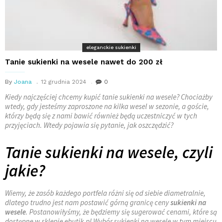
eleganckie sukienki
Tanie sukienki na wesele nawet do 200 zł
By
Joana
12 grudnia 2024
0
Kiedy najczęściej chcemy kupić tanie sukienki na wesele? Chociażby
wtedy, gdy jesteśmy zaproszone na kilka wesel w sezonie, a goście,
którzy będą się z nami bawić również będą uczestniczyć w tych
przyjęciach. Wtedy pojawia się pytanie, jak oszczędzić?
Tanie sukienki na wesele, czyli
jakie?
Wiemy, że zasób każdego portfela różni się od siebie diametralnie,
dlatego trudno jest nam postawić górną granicę ceny
sukienki na
wesele
. Postanowiłyśmy, że będziemy się sugerować cenami, które są
dostępne w sklepie ebutik.pl Wybór sukienki na wesele w tym miejscu