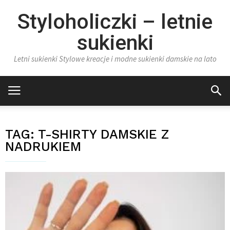
Styloholiczki – letnie
sukienki
Letni sukienki Stylowe kreacje i modne sukienki damskie na lato
TAG:
T-SHIRTY DAMSKIE Z
NADRUKIEM