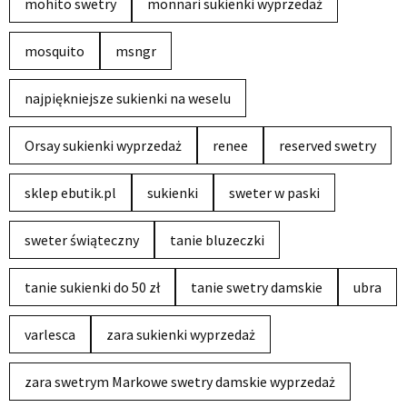
mohito swetry
monnari sukienki wyprzedaż
mosquito
msngr
najpiękniejsze sukienki na weselu
Orsay sukienki wyprzedaż
renee
reserved swetry
sklep ebutik.pl
sukienki
sweter w paski
sweter świąteczny
tanie bluzeczki
tanie sukienki do 50 zł
tanie swetry damskie
ubra
varlesca
zara sukienki wyprzedaż
zara swetrym Markowe swetry damskie wyprzedaż