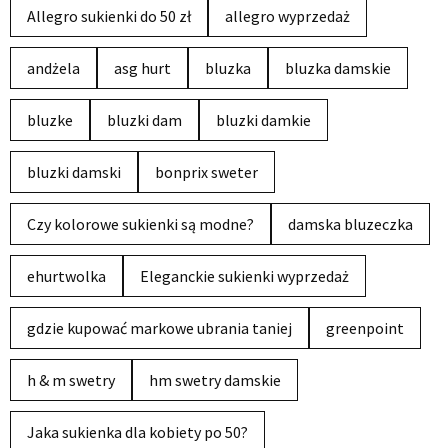
Allegro sukienki do 50 zł
allegro wyprzedaż
andżela
asg hurt
bluzka
bluzka damskie
bluzke
bluzki dam
bluzki damkie
bluzki damski
bonprix sweter
Czy kolorowe sukienki są modne?
damska bluzeczka
ehurtwolka
Eleganckie sukienki wyprzedaż
gdzie kupować markowe ubrania taniej
greenpoint
h & m swetry
hm swetry damskie
Jaka sukienka dla kobiety po 50?