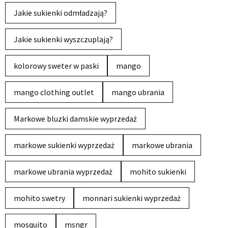
Jakie sukienki odmładzają?
Jakie sukienki wyszczuplają?
kolorowy sweter w paski
mango
mango clothing outlet
mango ubrania
Markowe bluzki damskie wyprzedaż
markowe sukienki wyprzedaż
markowe ubrania
markowe ubrania wyprzedaż
mohito sukienki
mohito swetry
monnari sukienki wyprzedaż
mosquito
msngr