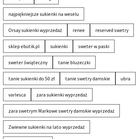
najpiękniejsze sukienki na weselu
Orsay sukienki wyprzedaż
renee
reserved swetry
sklep ebutik.pl
sukienki
sweter w paski
sweter świąteczny
tanie bluzeczki
tanie sukienki do 50 zł
tanie swetry damskie
ubra
varlesca
zara sukienki wyprzedaż
zara swetrym Markowe swetry damskie wyprzedaż
Zwiewne sukienki na lato wyprzedaż