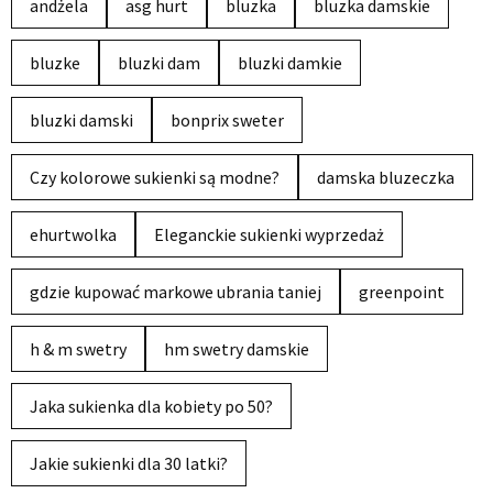
andżela
asg hurt
bluzka
bluzka damskie
bluzke
bluzki dam
bluzki damkie
bluzki damski
bonprix sweter
Czy kolorowe sukienki są modne?
damska bluzeczka
ehurtwolka
Eleganckie sukienki wyprzedaż
gdzie kupować markowe ubrania taniej
greenpoint
h & m swetry
hm swetry damskie
Jaka sukienka dla kobiety po 50?
Jakie sukienki dla 30 latki?