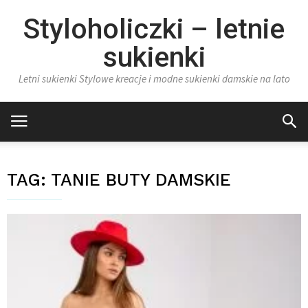
Styloholiczki – letnie
sukienki
Letni sukienki Stylowe kreacje i modne sukienki damskie na lato
TAG:
TANIE BUTY DAMSKIE