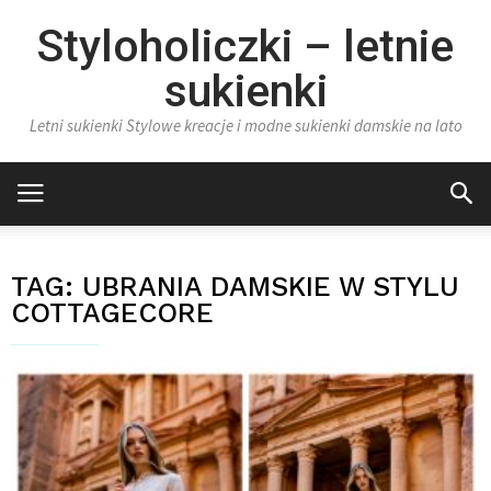
Styloholiczki – letnie
sukienki
Letni sukienki Stylowe kreacje i modne sukienki damskie na lato
TAG:
UBRANIA DAMSKIE W STYLU
COTTAGECORE