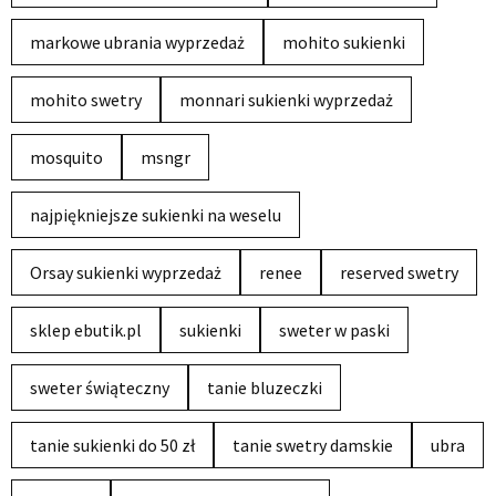
markowe ubrania wyprzedaż
mohito sukienki
mohito swetry
monnari sukienki wyprzedaż
mosquito
msngr
najpiękniejsze sukienki na weselu
Orsay sukienki wyprzedaż
renee
reserved swetry
sklep ebutik.pl
sukienki
sweter w paski
sweter świąteczny
tanie bluzeczki
tanie sukienki do 50 zł
tanie swetry damskie
ubra