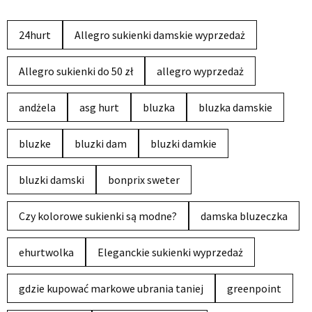
24hurt
Allegro sukienki damskie wyprzedaż
Allegro sukienki do 50 zł
allegro wyprzedaż
andżela
asg hurt
bluzka
bluzka damskie
bluzke
bluzki dam
bluzki damkie
bluzki damski
bonprix sweter
Czy kolorowe sukienki są modne?
damska bluzeczka
ehurtwolka
Eleganckie sukienki wyprzedaż
gdzie kupować markowe ubrania taniej
greenpoint