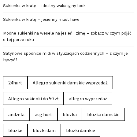
Sukienka w kratę – idealny wakacyjny look
Sukienka w kratę – jesienny must have
Modne sukienki na wesele na jesień i zimę – zobacz w czym pójść
o tej porze roku
Satynowe spódnice midi w stylizacjach codziennych – z czym je
łączyć?
24hurt
Allegro sukienki damskie wyprzedaż
Allegro sukienki do 50 zł
allegro wyprzedaż
andżela
asg hurt
bluzka
bluzka damskie
bluzke
bluzki dam
bluzki damkie