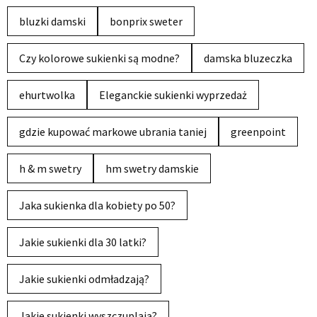
bluzki damski
bonprix sweter
Czy kolorowe sukienki są modne?
damska bluzeczka
ehurtwolka
Eleganckie sukienki wyprzedaż
gdzie kupować markowe ubrania taniej
greenpoint
h & m swetry
hm swetry damskie
Jaka sukienka dla kobiety po 50?
Jakie sukienki dla 30 latki?
Jakie sukienki odmładzają?
Jakie sukienki wyszczuplają?