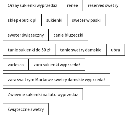
Orsay sukienki wyprzedaż
renee
reserved swetry
sklep ebutik.pl
sukienki
sweter w paski
sweter świąteczny
tanie bluzeczki
tanie sukienki do 50 zł
tanie swetry damskie
ubra
varlesca
zara sukienki wyprzedaż
zara swetrym Markowe swetry damskie wyprzedaż
Zwiewne sukienki na lato wyprzedaż
świąteczne swetry