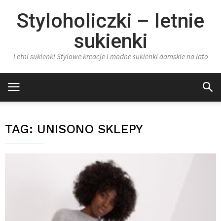
Styloholiczki – letnie
sukienki
Letni sukienki Stylowe kreacje i modne sukienki damskie na lato
TAG:
UNISONO SKLEPY