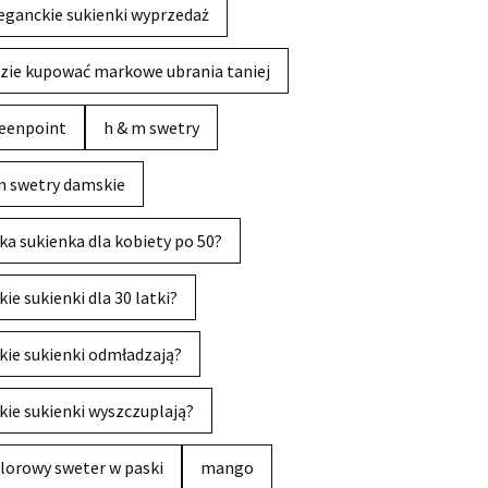
eganckie sukienki wyprzedaż
zie kupować markowe ubrania taniej
eenpoint
h & m swetry
 swetry damskie
ka sukienka dla kobiety po 50?
kie sukienki dla 30 latki?
kie sukienki odmładzają?
kie sukienki wyszczuplają?
lorowy sweter w paski
mango