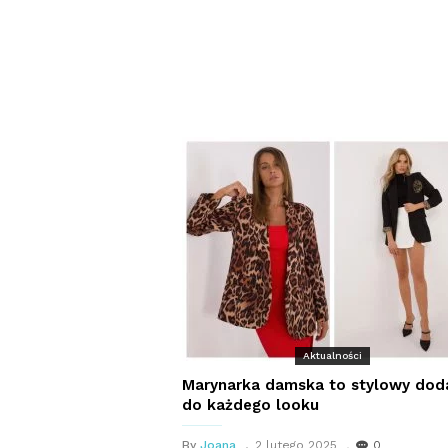
Aktualności
Marynarka damska to stylowy dod
do każdego looku
By
Joana
2 lutego 2025
0