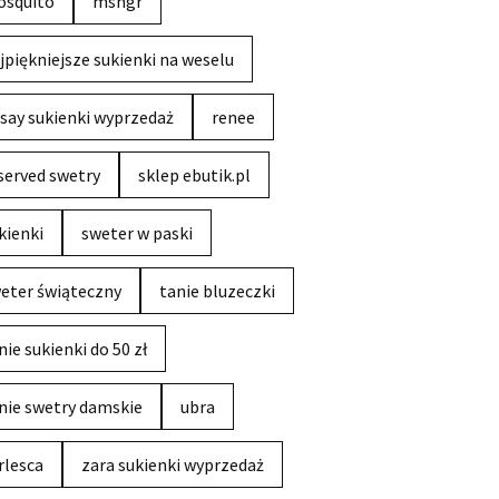
squito
msngr
jpiękniejsze sukienki na weselu
say sukienki wyprzedaż
renee
served swetry
sklep ebutik.pl
kienki
sweter w paski
eter świąteczny
tanie bluzeczki
nie sukienki do 50 zł
nie swetry damskie
ubra
rlesca
zara sukienki wyprzedaż