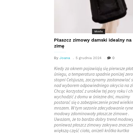
Moda
Płaszcz zimowy damski idealny na
zimę
By
Joana
5 grudnia 2024
0
Kiedy za oknem pojawiają się pierwsze płat
śniegu, a temperatura spadnie poniżej zero
stopni Celsjusza, zaczynamy zastanawiać s
nad wyborem odpowiedniego okrycia na z
Chcąc korzystać z uroków tej pory roku i ch
wychodzić z domu w śnieżne dni, musimy
postarać się o zabezpieczenie przed wielki
mrozem. W tym sezonie zdecydowanie ryn
modowy zdominowały płaszcze zimowe .
Uważam, że to bardzo dobry trend modowy
ponieważ płaszcz zimowy zakrywa znaczni
większą część ciała, aniżeli krótka kurtka