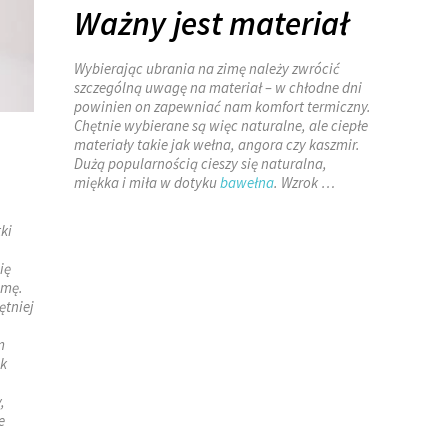
Ważny jest materiał
Wybierając ubrania na zimę należy zwrócić
szczególną uwagę na materiał – w chłodne dni
powinien on zapewniać nam komfort termiczny.
Chętnie wybierane są więc naturalne, ale ciepłe
materiały takie jak wełna, angora czy kaszmir.
Dużą popularnością cieszy się naturalna,
miękka i miła w dotyku
bawełna
. Wzrok …
ki
ię
imę.
ętniej
m
ek
,
e