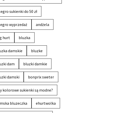
legro sukienki do 50 zł
legro wyprzedaż
andżela
g hurt
bluzka
uzka damskie
bluzke
uzki dam
bluzki damkie
uzki damski
bonprix sweter
y kolorowe sukienki są modne?
mska bluzeczka
ehurtwolka