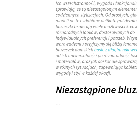
Ich wszechstronność, wygoda i funkcjonal
sprawiają, że są niezastąpionym element
codziennych stylizacjach. Od prostych, gł
modeli po te ozdobione delikatnymi detala
bluzeczki te oferują wiele możliwości kreo
różnorodnych looków, dostosowanych do
indywidualnych preferencji i potrzeb. W ty
wprowadzeniu przyjrzymy się bliżej fenom
bluzeczek damskich
basic z długim rękaw
od ich uniwersalności po różnorodność fa
i materiałów, oraz jak doskonale sprawdzaj
w różnych sytuacjach, zapewniając kobie
wygodę i styl w każdej okazji.
Niezastąpione bluz
…