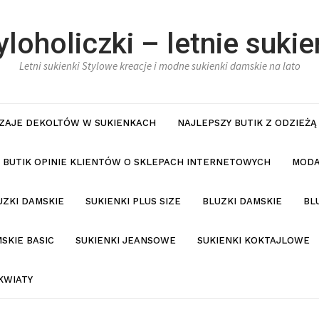
yloholiczki – letnie sukie
Letni sukienki Stylowe kreacje i modne sukienki damskie na lato
ZAJE DEKOLTÓW W SUKIENKACH
NAJLEPSZY BUTIK Z ODZIEŻĄ
BUTIK OPINIE KLIENTÓW O SKLEPACH INTERNETOWYCH
MODA
UZKI DAMSKIE
SUKIENKI PLUS SIZE
BLUZKI DAMSKIE
BL
SKIE BASIC
SUKIENKI JEANSOWE
SUKIENKI KOKTAJLOWE
KWIATY