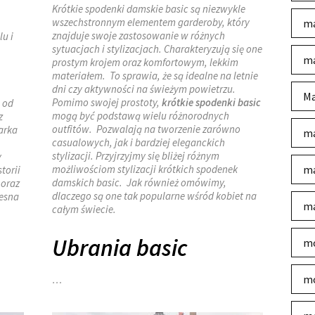
Krótkie spodenki damskie basic są niezwykle
wszechstronnym elementem garderoby, który
ma
znajduje swoje zastosowanie w różnych
lu i
sytuacjach i stylizacjach. Charakteryzują się one
ma
prostym krojem oraz komfortowym, lekkim
materiałem. To sprawia, że są idealne na letnie
dni czy aktywności na świeżym powietrzu.
Ma
Pomimo swojej prostoty,
krótkie spodenki basic
 od
mogą być podstawą wielu różnorodnych
z
outfitów. Pozwalają na tworzenie zarówno
arka
ma
casualowych, jak i bardziej eleganckich
stylizacji. Przyjrzyjmy się bliżej różnym
y
możliwościom stylizacji krótkich spodenek
ma
torii
damskich basic. Jak również omówimy,
 oraz
dlaczego są one tak popularne wśród kobiet na
zesna
ma
całym świecie.
Ubrania basic
mo
mo
…