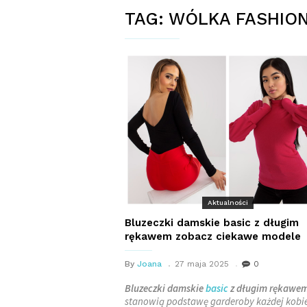
TAG:
WÓLKA FASHIO
Aktualności
Bluzeczki damskie basic z długim
rękawem zobacz ciekawe modele
By
Joana
27 maja 2025
0
Bluzeczki damskie
basic
z długim rękawe
stanowią podstawę garderoby każdej kobie