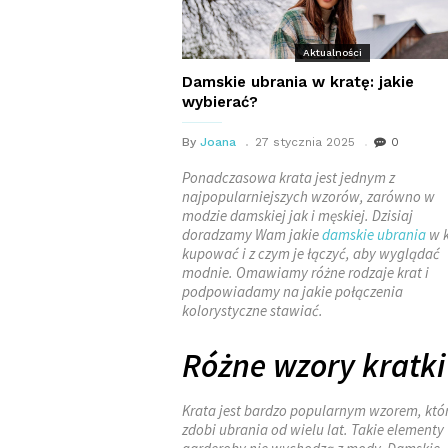
Aktualności
Damskie ubrania w kratę: jakie
wybierać?
By
Joana
27 stycznia 2025
0
Ponadczasowa krata jest jednym z
najpopularniejszych wzorów, zarówno w
modzie damskiej jak i męskiej. Dzisiaj
doradzamy Wam jakie
damskie ubrania
w k
kupować i z czym je łączyć, aby wyglądać
modnie. Omawiamy różne rodzaje krat i
podpowiadamy na jakie połączenia
kolorystyczne stawiać.
Różne wzory kratki
Krata jest bardzo popularnym wzorem, któ
zdobi ubrania od wielu lat. Takie elementy