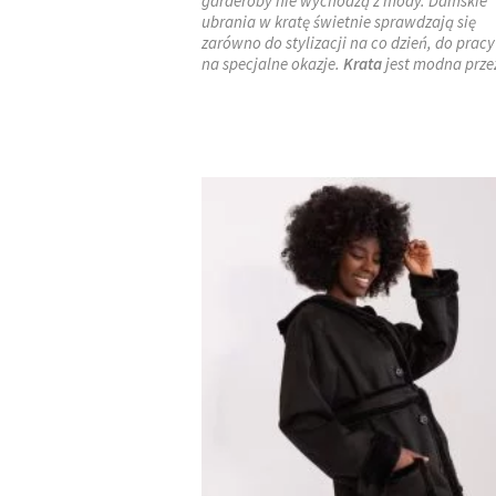
garderoby nie wychodzą z mody. Damskie
ubrania w kratę świetnie sprawdzają się
zarówno do stylizacji na co dzień, do pracy 
na specjalne okazje.
Krata
jest modna prz