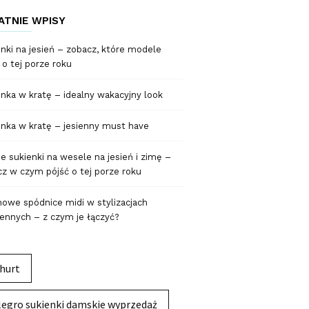
ATNIE WPISY
nki na jesień – zobacz, które modele
 o tej porze roku
nka w kratę – idealny wakacyjny look
nka w kratę – jesienny must have
 sukienki na wesele na jesień i zimę –
z w czym pójść o tej porze roku
owe spódnice midi w stylizacjach
ennych – z czym je łączyć?
hurt
legro sukienki damskie wyprzedaż