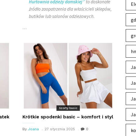
Hurtownia odzieży damskiej
to doskonałe
El
źródło zaopatrzenia dla właścicieli sklepów,
butików lub salonów odzieżowych.
gd
…
gr
hm
Ja
Ja
Ja
Szorty basic
Ja
atek
Krótkie spodenki basic – komfort i styl
By
Joana
27 stycznia 2025
0
ko