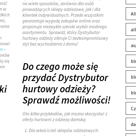
ność
na wiele sposobów, zarówno dla osób
em w
prowadzących sklepy odzieżowe, jak i dla
Al
adkich
klientek indywidualnych. Przede wszystkim
mi,
gwarantuje wygodę zakupów online oraz
wania
proponuje niezwykle szeroki wybór modnego
al
asortymentu. Sprawdź, który Dystrybutor
m
hurtowy odzieży oferuje Ci bezkompromisowy
enowi
styl bez wychodzenia z domu!
as
em
–
sonów
ą się
bl
Do czego może się
tom
przydać Dystrybutor
bl
hurtowy odzieży?
ki
bl
Sprawdź możliwości!
Cz
Oto kilka przykładów, jak można skorzystać z
oferty hurtowni z odzieżą damską:
da
Dla właścicieli sklepów odzieżowych: