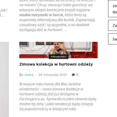
na miasto! Chcąc stworzyć takie garnitury we
za
własnym sklepie koniecznie znajdź najpierw
jak i
da
modne marynarki w hurcie
, które teraz są
ez …
wspaniałą alternatywą dla kurtek. Zapewniają
casualowy szyk i są wygodne, a na dodatek
Zw
występują dziś w hurtowni …
św
Aktualności
Zimowa kolekcja w hurtowni odzieży
By
Joana
29 listopada 2024
0
W nowym roku mamy dla Was świetne
wiadomości – nowa zimowa kolekcja w
hurtowni odzieży jest już dostępna w
Factoryprice.eu. Sprawdźcie jakie
ubrania będą
modne tej zimy i jakie tendencje będą cieszyły
się popularnością w bieżącym roku.