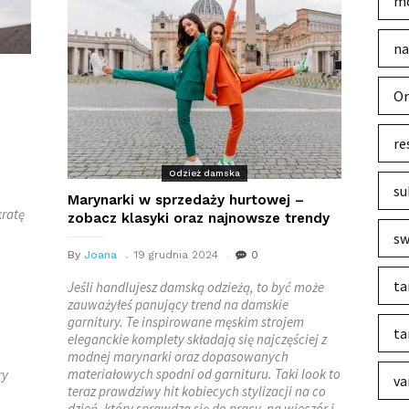
mo
na
Or
re
Odzież damska
su
Marynarki w sprzedaży hurtowej –
ratę
zobacz klasyki oraz najnowsze trendy
sw
By
Joana
19 grudnia 2024
0
ta
Jeśli handlujesz damską odzieżą, to być może
zauważyłeś panujący trend na damskie
garnitury. Te inspirowane męskim strojem
ta
eleganckie komplety składają się najczęściej z
modnej marynarki oraz dopasowanych
materiałowych spodni od garnituru. Taki look to
ry
va
teraz prawdziwy hit kobiecych stylizacji na co
dzień, który sprawdza się do pracy, na wieczór i