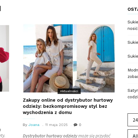
N
OST
Sukie
nosić
Sukie
Sukie
Modne
zobac
Satyn
Aktualności
codzi
Zakupy online od dystrybutor hurtowy
odzieży: bezkompromisowy styl bez
wychodzenia z domu
24
By
Joana
11 maja 2025
0
m
ty.
Dystrybutor hurtowy odzieży
może się przydać
Al