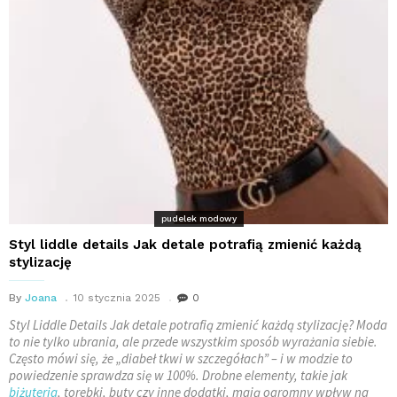
pudelek modowy
Styl liddle details Jak detale potrafią zmienić każdą
stylizację
By
Joana
10 stycznia 2025
0
Styl Liddle Details Jak detale potrafią zmienić każdą stylizację? Moda
to nie tylko ubrania, ale przede wszystkim sposób wyrażania siebie.
Często mówi się, że „diabeł tkwi w szczegółach” – i w modzie to
powiedzenie sprawdza się w 100%. Drobne elementy, takie jak
biżuteria
, torebki, buty czy inne dodatki, mają ogromny wpływ na