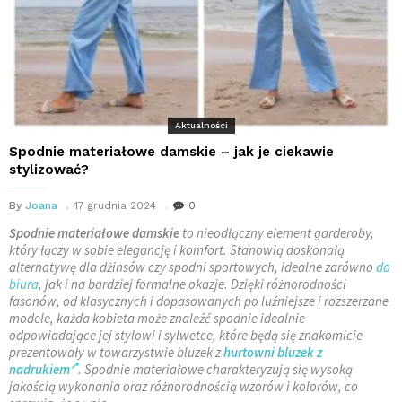
Aktualności
Spodnie materiałowe damskie – jak je ciekawie
stylizować?
By
Joana
17 grudnia 2024
0
Spodnie materiałowe damskie
to nieodłączny element garderoby,
który łączy w sobie elegancję i komfort. Stanowią doskonałą
alternatywę dla dżinsów czy spodni sportowych, idealne zarówno
do
biura
, jak i na bardziej formalne okazje. Dzięki różnorodności
fasonów, od klasycznych i dopasowanych po luźniejsze i rozszerzane
modele, każda kobieta może znaleźć spodnie idealnie
odpowiadające jej stylowi i sylwetce, które będą się znakomicie
prezentowały w towarzystwie bluzek z
hurtowni bluzek z
nadrukiem
. Spodnie materiałowe charakteryzują się wysoką
jakością wykonania oraz różnorodnością wzorów i kolorów, co