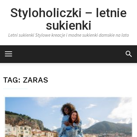
Styloholiczki – letnie
sukienki
Letni sukienki Stylowe kreacje i modne sukienki damskie na lato
TAG:
ZARAS