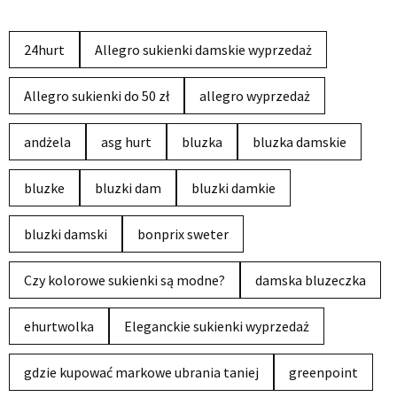
24hurt
Allegro sukienki damskie wyprzedaż
Allegro sukienki do 50 zł
allegro wyprzedaż
andżela
asg hurt
bluzka
bluzka damskie
bluzke
bluzki dam
bluzki damkie
bluzki damski
bonprix sweter
Czy kolorowe sukienki są modne?
damska bluzeczka
ehurtwolka
Eleganckie sukienki wyprzedaż
gdzie kupować markowe ubrania taniej
greenpoint