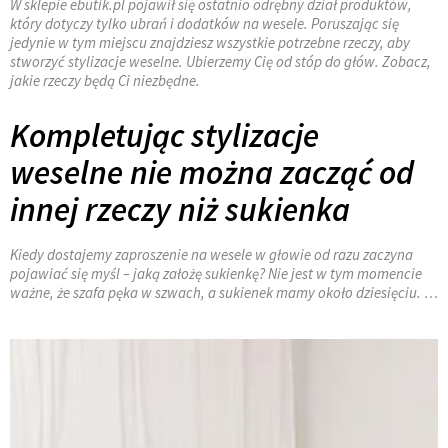
W sklepie ebutik.pl pojawił się ostatnio odrębny dział produktów,
który dotyczy tylko ubrań i dodatków na wesele. Poruszając się
jedynie w tym miejscu znajdziesz wszystkie potrzebne rzeczy, aby
stworzyć stylizacje weselne. Ubierzemy Cię od stóp do głów. Zobacz,
jakie rzeczy będą Ci niezbędne.
Kompletując stylizacje
weselne nie można zacząć od
innej rzeczy niż sukienka
Kiedy dostajemy zaproszenie na wesele w głowie od razu zaczyna
pojawiać się myśl – jaką założę sukienkę? Nie jest w tym momencie
ważne, że szafa pęka w szwach, a sukienek mamy około dziesięciu. …