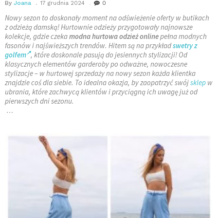
By
Joana
17 grudnia 2024
0
Nowy sezon to doskonały moment na odświeżenie oferty w butikach
z odzieżą damską! Hurtownie odzieży przygotowały najnowsze
kolekcje, gdzie czeka
modna hurtowa odzież online
pełna modnych
fasonów i najświeższych trendów. Hitem są na przykład
swetry z
golfem
, które doskonale pasują do jesiennych stylizacji! Od
klasycznych elementów garderoby po odważne, nowoczesne
stylizacje – w hurtowej sprzedaży na nowy sezon każda klientka
znajdzie coś dla siebie. To idealna okazja, by zaopatrzyć swój
sklep
w
ubrania, które zachwycą klientów i przyciągną ich uwagę już od
pierwszych dni sezonu.
…