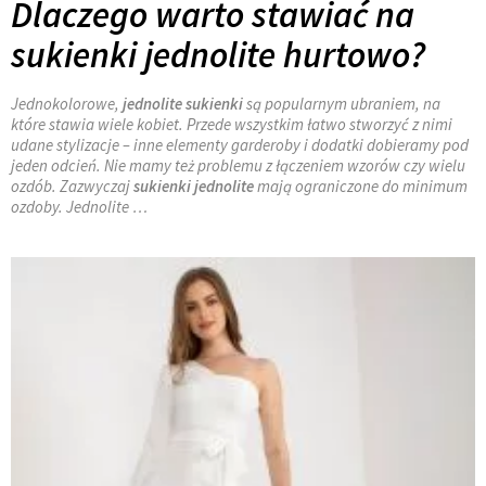
Dlaczego warto stawiać na
sukienki jednolite hurtowo?
Jednokolorowe,
jednolite sukienki
są popularnym ubraniem, na
które stawia wiele kobiet. Przede wszystkim łatwo stworzyć z nimi
udane stylizacje – inne elementy garderoby i dodatki dobieramy pod
jeden odcień. Nie mamy też problemu z łączeniem wzorów czy wielu
ozdób. Zazwyczaj
sukienki jednolite
mają ograniczone do minimum
ozdoby. Jednolite …