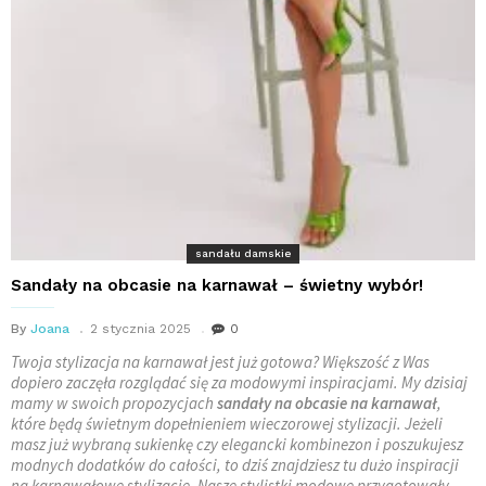
sandału damskie
Sandały na obcasie na karnawał – świetny wybór!
By
Joana
2 stycznia 2025
0
Twoja stylizacja na karnawał jest już gotowa? Większość z Was
dopiero zaczęła rozglądać się za modowymi inspiracjami. My dzisiaj
mamy w swoich propozycjach
sandały
na obcasie na karnawał
,
które będą świetnym dopełnieniem wieczorowej stylizacji. Jeżeli
masz już wybraną sukienkę czy elegancki kombinezon i poszukujesz
modnych dodatków do całości, to dziś znajdziesz tu dużo inspiracji
na karnawałowe stylizacje. Nasze stylistki modowe przygotowały