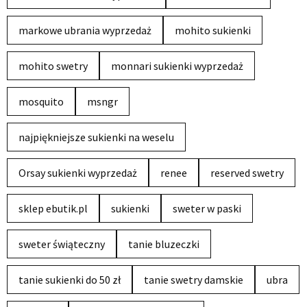
markowe ubrania wyprzedaż
mohito sukienki
mohito swetry
monnari sukienki wyprzedaż
mosquito
msngr
najpiękniejsze sukienki na weselu
Orsay sukienki wyprzedaż
renee
reserved swetry
sklep ebutik.pl
sukienki
sweter w paski
sweter świąteczny
tanie bluzeczki
tanie sukienki do 50 zł
tanie swetry damskie
ubra