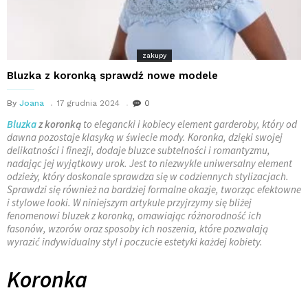
zakupy
Bluzka z koronką sprawdź nowe modele
By
Joana
17 grudnia 2024
0
Bluzka
z koronką
to elegancki i kobiecy element garderoby, który od
dawna pozostaje klasyką w świecie mody. Koronka, dzięki swojej
delikatności i finezji, dodaje bluzce subtelności i romantyzmu,
nadając jej wyjątkowy urok. Jest to niezwykle uniwersalny element
odzieży, który doskonale sprawdza się w codziennych stylizacjach.
Sprawdzi się również na bardziej formalne okazje, tworząc efektowne
i stylowe looki. W niniejszym artykule przyjrzymy się bliżej
fenomenowi bluzek z koronką, omawiając różnorodność ich
fasonów, wzorów oraz sposoby ich noszenia, które pozwalają
wyrazić indywidualny styl i poczucie estetyki każdej kobiety.
Koronka