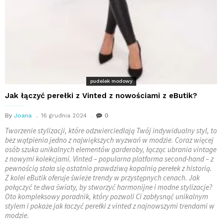
pudelek modowy
Jak łączyć perełki z Vinted z nowościami z eButik?
By
Joana
16 grudnia 2024
0
Tworzenie stylizacji, które odzwierciedlają Twój indywidualny styl, to
bez wątpienia jedno z największych wyzwań w modzie. Coraz więcej
osób szuka unikalnych elementów garderoby, łącząc ubrania vintage
z nowymi kolekcjami. Vinted – popularna platforma second-hand – z
pewnością stała się ostatnio prawdziwą kopalnią perełek z historią.
Z kolei eButik oferuje świeże trendy w przystępnych cenach. Jak
połączyć te dwa światy, by stworzyć harmonijne i modne stylizacje?
Oto kompleksowy poradnik, który pozwoli Ci zabłysnąć unikalnym
stylem i pokaże jak łaczyć perełki z vinted z najnowszymi trendami w
modzie.