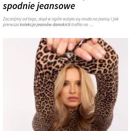
spodnie jeansowe
Zacznijmy od tego, skąd w ogóle wzięła się moda na jeansy i jak
pierwsza
kolekcja jeansów damskich
trafiła na
…