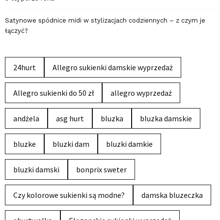
Satynowe spódnice midi w stylizacjach codziennych – z czym je
łączyć?
24hurt
Allegro sukienki damskie wyprzedaż
Allegro sukienki do 50 zł
allegro wyprzedaż
andżela
asg hurt
bluzka
bluzka damskie
bluzke
bluzki dam
bluzki damkie
bluzki damski
bonprix sweter
Czy kolorowe sukienki są modne?
damska bluzeczka