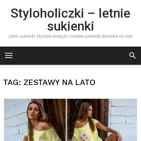
Styloholiczki – letnie
sukienki
Letni sukienki Stylowe kreacje i modne sukienki damskie na lato
TAG:
ZESTAWY NA LATO