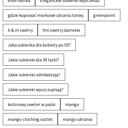
ehurtwolka
Eleganckie sukienki wyprzedaż
gdzie kupować markowe ubrania taniej
greenpoint
h & m swetry
hm swetry damskie
Jaka sukienka dla kobiety po 50?
Jakie sukienki dla 30 latki?
Jakie sukienki odmładzają?
Jakie sukienki wyszczuplają?
kolorowy sweter w paski
mango
mango clothing outlet
mango ubrania