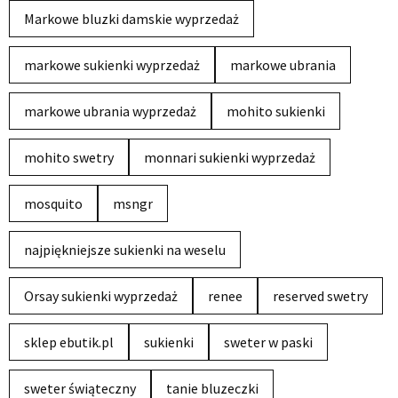
Markowe bluzki damskie wyprzedaż
markowe sukienki wyprzedaż
markowe ubrania
markowe ubrania wyprzedaż
mohito sukienki
mohito swetry
monnari sukienki wyprzedaż
mosquito
msngr
najpiękniejsze sukienki na weselu
Orsay sukienki wyprzedaż
renee
reserved swetry
sklep ebutik.pl
sukienki
sweter w paski
sweter świąteczny
tanie bluzeczki