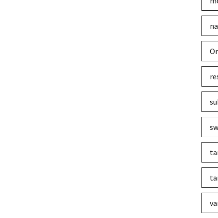
mo
na
Or
re
su
sw
ta
ta
va