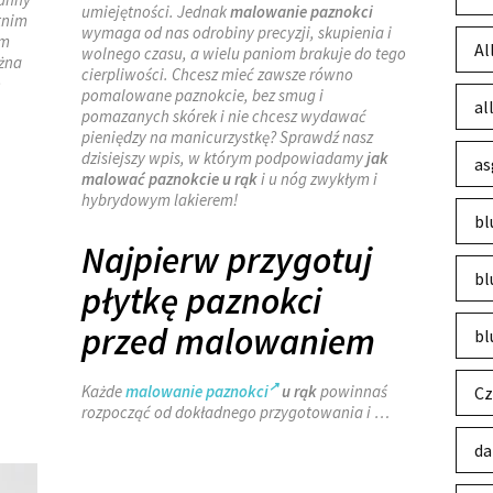
umiejętności. Jednak
malowanie paznokci
atnim
wymaga od nas odrobiny precyzji, skupienia i
ym
Al
wolnego czasu, a wielu paniom brakuje do tego
żna
cierpliwości. Chcesz mieć zawsze równo
o
pomalowane paznokcie, bez smug i
al
pomazanych skórek i nie chcesz wydawać
pieniędzy na manicurzystkę? Sprawdź nasz
dzisiejszy wpis, w którym podpowiadamy
jak
as
malować paznokcie u rąk
i u nóg zwykłym i
hybrydowym lakierem!
bl
Najpierw przygotuj
bl
płytkę paznokci
przed malowaniem
bl
Każde
malowanie paznokci
u rąk
powinnaś
Cz
rozpocząć od dokładnego przygotowania i …
da