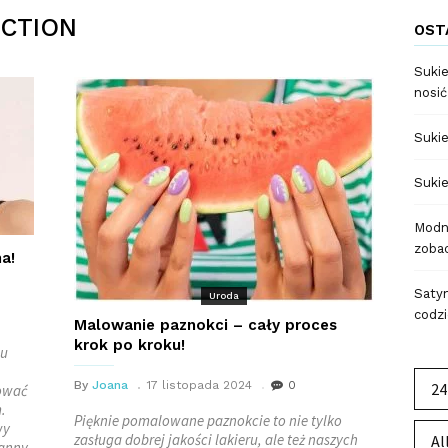
CTION
OST
Sukie
nosić
Sukie
Sukie
Modne
zobac
a!
Satyn
Uroda
codzi
Malowanie paznokci – cały proces
krok po kroku!
ju
By
Joana
17 listopada 2024
0
24
tować
.
Pięknie pomalowane paznokcie to nie tylko
wy
zasługa dobrej jakości lakieru, ale też naszych
Al
ganny