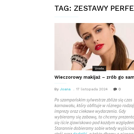
TAG:
ZESTAWY PERFE
Uroda
Wieczorowy makijaż – zrób go sam
By
Joana
17 listopada 2024
0
Po szampańskim sylwestrze zbliża się czas
karnawału, który obfituje w różnego rodza
imprezy oraz ciekawe wydarzenia. Gdy
wybieramy się zabawę, to chcemy prezen
się iście zjawiskowo pod każdym względem
Starannie dobieramy sobie wtedy wyjścio
strój oraz
dodatki
, a także dbamy o niena