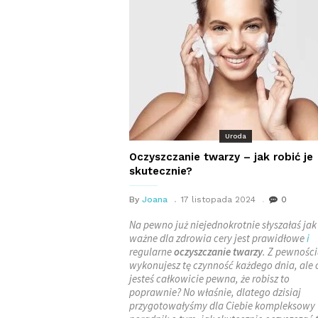
Uroda
Oczyszczanie twarzy – jak robić je
skutecznie?
By
Joana
17 listopada 2024
0
Na pewno już niejednokrotnie słyszałaś jak
ważne dla zdrowia cery jest prawidłowe
i
regularne
oczyszczanie twarzy
. Z pewności
wykonujesz tę czynność każdego dnia, ale 
jesteś całkowicie pewna, że robisz to
poprawnie? No właśnie, dlatego dzisiaj
przygotowałyśmy dla Ciebie kompleksowy