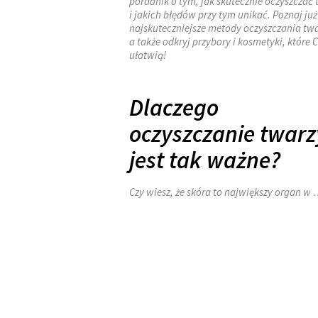
poradnik o tym, jak skutecznie oczyszczać 
i jakich błędów przy tym unikać. Poznaj już
najskuteczniejsze metody oczyszczania twa
a także odkryj przybory i kosmetyki, które C
ułatwią!
Dlaczego
oczyszczanie twarz
jest tak ważne?
Czy wiesz, że skóra to największy organ w