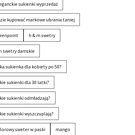
eganckie sukienki wyprzedaż
zie kupować markowe ubrania taniej
eenpoint
h & m swetry
 swetry damskie
ka sukienka dla kobiety po 50?
kie sukienki dla 30 latki?
kie sukienki odmładzają?
kie sukienki wyszczuplają?
lorowy sweter w paski
mango