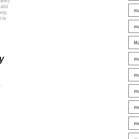
twarz
 dziś
ma
rzy,
i to
ma
Ma
y
ma
ma
 …
ma
mo
mo