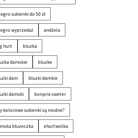
legro sukienki do 50 zł
legro wyprzedaż
andżela
g hurt
bluzka
uzka damskie
bluzke
uzki dam
bluzki damkie
uzki damski
bonprix sweter
y kolorowe sukienki są modne?
mska bluzeczka
ehurtwolka