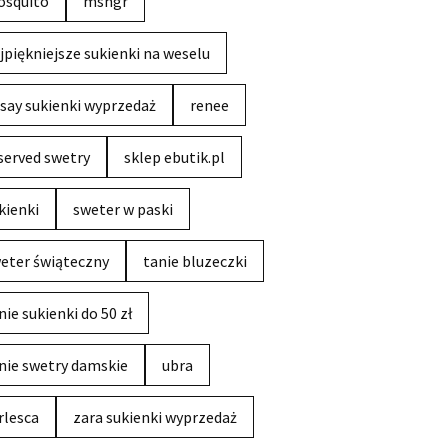
squito
msngr
jpiękniejsze sukienki na weselu
say sukienki wyprzedaż
renee
served swetry
sklep ebutik.pl
kienki
sweter w paski
eter świąteczny
tanie bluzeczki
nie sukienki do 50 zł
nie swetry damskie
ubra
rlesca
zara sukienki wyprzedaż