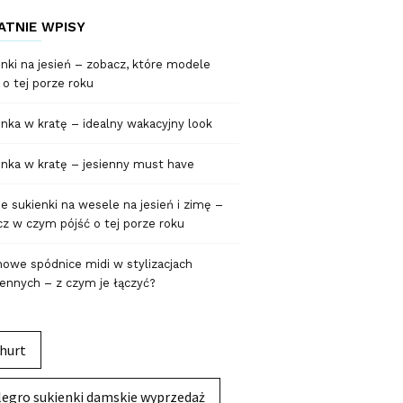
ATNIE WPISY
nki na jesień – zobacz, które modele
 o tej porze roku
nka w kratę – idealny wakacyjny look
nka w kratę – jesienny must have
 sukienki na wesele na jesień i zimę –
z w czym pójść o tej porze roku
owe spódnice midi w stylizacjach
ennych – z czym je łączyć?
hurt
legro sukienki damskie wyprzedaż