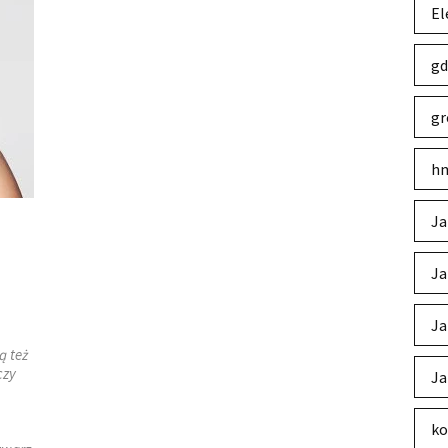
El
gd
gr
hm
Ja
Ja
Ja
ą też
czy
Ja
ko