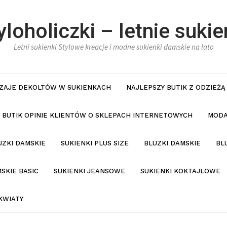
yloholiczki – letnie sukie
Letni sukienki Stylowe kreacje i modne sukienki damskie na lato
ZAJE DEKOLTÓW W SUKIENKACH
NAJLEPSZY BUTIK Z ODZIEŻĄ
BUTIK OPINIE KLIENTÓW O SKLEPACH INTERNETOWYCH
MODA
UZKI DAMSKIE
SUKIENKI PLUS SIZE
BLUZKI DAMSKIE
BL
SKIE BASIC
SUKIENKI JEANSOWE
SUKIENKI KOKTAJLOWE
KWIATY