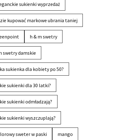
eganckie sukienki wyprzedaż
zie kupować markowe ubrania taniej
eenpoint
h & m swetry
 swetry damskie
ka sukienka dla kobiety po 50?
kie sukienki dla 30 latki?
kie sukienki odmładzają?
kie sukienki wyszczuplają?
lorowy sweter w paski
mango