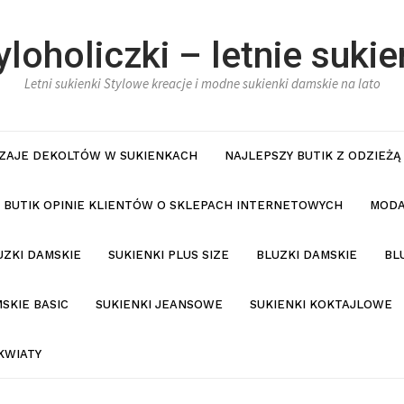
yloholiczki – letnie sukie
Letni sukienki Stylowe kreacje i modne sukienki damskie na lato
ZAJE DEKOLTÓW W SUKIENKACH
NAJLEPSZY BUTIK Z ODZIEŻĄ
BUTIK OPINIE KLIENTÓW O SKLEPACH INTERNETOWYCH
MODA
UZKI DAMSKIE
SUKIENKI PLUS SIZE
BLUZKI DAMSKIE
BL
SKIE BASIC
SUKIENKI JEANSOWE
SUKIENKI KOKTAJLOWE
KWIATY