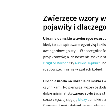
Zwierzęce wzory w 
pojawiły i dlaczeg
Ubrania damskie w zwierzęce wzory
z
kiedy to zainspirowane egzotyką i dzik
awangardowego stylu. W szczególności p
projektantów, a ich noszenie zyskało s
Brigitte Bardot
czy
Audrey Hepburn
, n
rozpowszechnienia w szafach kobiet.
Obecnie
moda na ubrania damskie zw
czynnikami. Po pierwsze, wzory te dodaj
dobie minimalistycznego stylu życia st
coraz częściej sięgają
bluzy
damskie str
fasonami i materiałami, co przyciąga 