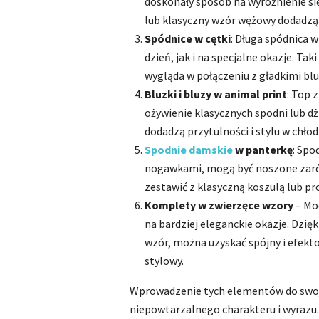
doskonały sposób na wyróżnienie się
lub klasyczny wzór wężowy dodadzą
Spódnice w cętki
: Długa spódnica 
dzień, jak i na specjalne okazje. Tak
wygląda w połączeniu z gładkimi bl
Bluzki i bluzy w animal print
: Top 
ożywienie klasycznych spodni lub d
dodadzą przytulności i stylu w chłod
Spodnie damskie
w panterkę
: Spo
nogawkami, mogą być noszone zarówn
zestawić z klasyczną koszulą lub pr
Komplety w zwierzęce wzory
– Mod
na bardziej eleganckie okazje. Dzię
wzór, można uzyskać spójny i efekto
stylowy.
Wprowadzenie tych elementów do swojej
niepowtarzalnego charakteru i wyrazu