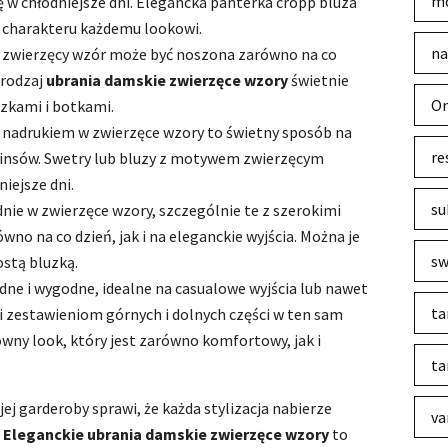
mo
 w chłodniejsze dni. Elegancka panterka cropp bluza
 charakteru każdemu lookowi.
na
w zwierzęcy wzór może być noszona zarówno na co
i rodzaj
ubrania damskie zwierzęce wzory
świetnie
Or
uzkami i botkami.
z nadrukiem w zwierzęce wzory to świetny sposób na
re
żinsów. Swetry lub bluzy z motywem zwierzęcym
niejsze dni.
su
dnie w zwierzęce wzory, szczególnie te z szerokimi
o na co dzień, jak i na eleganckie wyjścia. Można je
sw
ostą bluzką.
ne i wygodne, idealne na casualowe wyjścia lub nawet
ta
ki zestawieniom górnych i dolnych części w ten sam
wny look, który jest zarówno komfortowy, jak i
ta
 garderoby sprawi, że każda stylizacja nabierze
va
.
Eleganckie ubrania damskie zwierzęce wzory
to