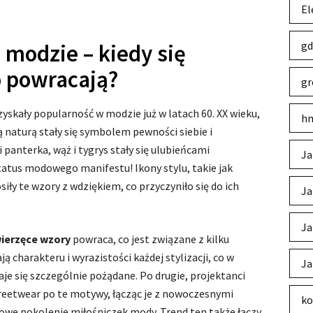
El
gd
modzie – kiedy się
o powracają?
gr
yskały popularność w modzie już w latach 60. XX wieku,
hm
ą naturą stały się symbolem pewności siebie i
anterka, wąż i tygrys stały się ulubieńcami
Ja
tatus modowego manifestu! Ikony stylu, takie jak
osiły te wzory z wdziękiem, co przyczyniło się do ich
Ja
Ja
ierzęce wzory
powraca, co jest związane z kilku
ą charakteru i wyrazistości każdej stylizacji, co w
Ja
aje się szczególnie pożądane. Po drugie, projektanci
eetwear po te motywy, łącząc je z nowoczesnymi
ko
nowe pokolenie miłośniczek mody. Trend ten także łączy