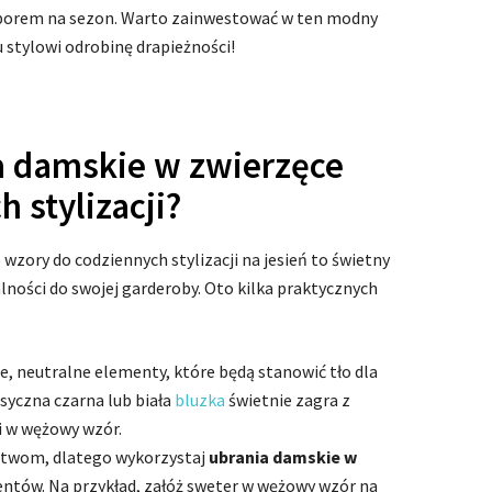
yborem na sezon. Warto zainwestować w ten modny
stylowi odrobinę drapieżności!
a damskie w zwierzęce
 stylizacji?
zory do codziennych stylizacji na jesień to świetny
lności do swojej garderoby. Oto kilka praktycznych
ie, neutralne elementy, które będą stanowić tło dla
syczna czarna lub biała
bluzka
świetnie zagra z
 w wężowy wzór.
rstwom, dlatego wykorzystaj
ubrania damskie w
entów. Na przykład, załóż sweter w wężowy wzór na