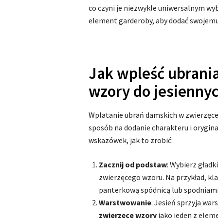
co czyni je niezwykle uniwersalnym w
element garderoby, aby dodać swojemu 
Jak wpleść ubrani
wzory do jesiennych
Wplatanie ubrań damskich w zwierzęce w
sposób na dodanie charakteru i orygina
wskazówek, jak to zrobić:
Zacznij od podstaw
: Wybierz gładk
zwierzęcego wzoru. Na przykład, kla
panterkową spódnicą lub spodniami
Warstwowanie
: Jesień sprzyja wa
zwierzęce wzory
jako jeden z elem