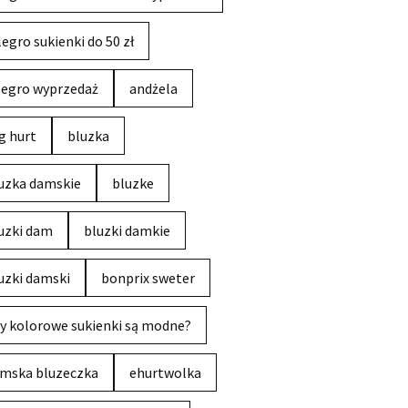
legro sukienki do 50 zł
legro wyprzedaż
andżela
g hurt
bluzka
uzka damskie
bluzke
uzki dam
bluzki damkie
uzki damski
bonprix sweter
y kolorowe sukienki są modne?
mska bluzeczka
ehurtwolka