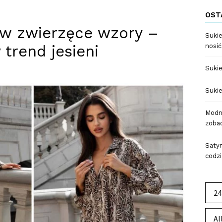
OST
 w zwierzęce wzory –
Sukie
 trend jesieni
nosić
Sukie
Sukie
Modne
zobac
Satyn
codzi
24
Al