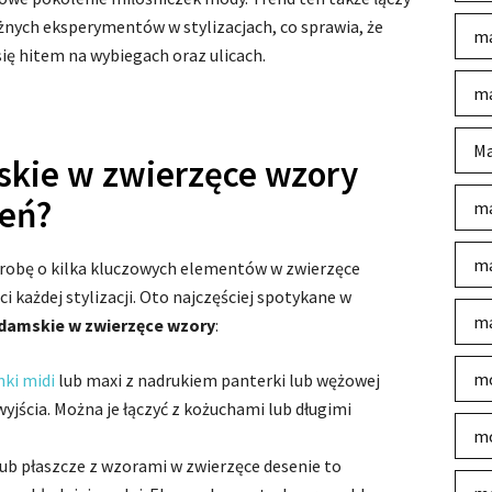
ażnych eksperymentów w stylizacjach, co sprawia, że
ma
ię hitem na wybiegach oraz ulicach.
ma
Ma
skie w zwierzęce wzory
ień?
ma
ma
erobę o kilka kluczowych elementów w zwierzęce
ci każdej stylizacji. Oto najczęściej spotykane w
ma
damskie w zwierzęce wzory
:
mo
nki midi
lub maxi z nadrukiem panterki lub wężowej
wyjścia. Można je łączyć z kożuchami lub długimi
mo
lub płaszcze z wzorami w zwierzęce desenie to