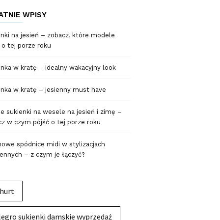
ATNIE WPISY
nki na jesień – zobacz, które modele
 o tej porze roku
nka w kratę – idealny wakacyjny look
nka w kratę – jesienny must have
 sukienki na wesele na jesień i zimę –
z w czym pójść o tej porze roku
owe spódnice midi w stylizacjach
ennych – z czym je łączyć?
hurt
legro sukienki damskie wyprzedaż