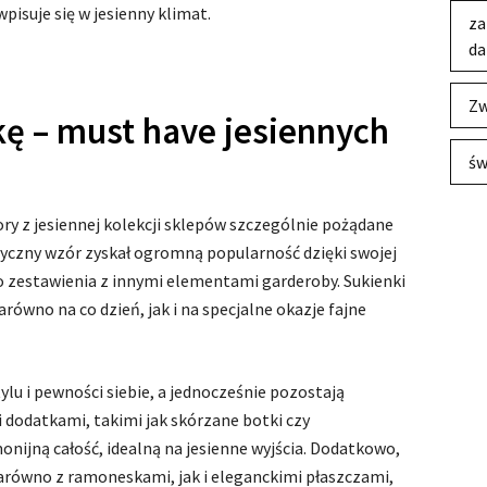
isuje się w jesienny klimat.
za
da
Zw
kę – must have jesiennych
św
y z jesiennej kolekcji sklepów szczególnie pożądane
asyczny wzór zyskał ogromną popularność dzięki swojej
 zestawienia z innymi elementami garderoby. Sukienki
równo na co dzień, jak i na specjalne okazje fajne
ylu i pewności siebie, a jednocześnie pozostają
 dodatkami, takimi jak skórzane botki czy
nijną całość, idealną na jesienne wyjścia. Dodatkowo,
równo z ramoneskami, jak i eleganckimi płaszczami,