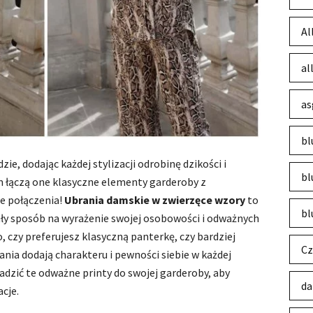
Al
al
as
bl
e, dodając każdej stylizacji odrobinę dzikości i
bl
m łączą one klasyczne elementy garderoby z
e połączenia!
Ubrania damskie w zwierzęce wzory
to
bl
ały sposób na wyrażenie swojej osobowości i odważnych
czy preferujesz klasyczną panterkę, czy bardziej
Cz
nia dodają charakteru i pewności siebie w każdej
wadzić te odważne printy do swojej garderoby, aby
da
cje.