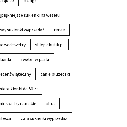
squito
msngr
jpiękniejsze sukienki na weselu
say sukienki wyprzedaż
renee
served swetry
sklep ebutik.pl
kienki
sweter w paski
eter świąteczny
tanie bluzeczki
nie sukienki do 50 zł
nie swetry damskie
ubra
rlesca
zara sukienki wyprzedaż