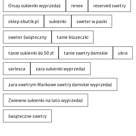
Orsay sukienki wyprzedaż
renee
reserved swetry
sklep ebutik.pl
sukienki
sweter w paski
sweter świąteczny
tanie bluzeczki
tanie sukienki do 50 zł
tanie swetry damskie
ubra
varlesca
zara sukienki wyprzedaż
zara swetrym Markowe swetry damskie wyprzedaż
Zwiewne sukienki na lato wyprzedaż
świąteczne swetry