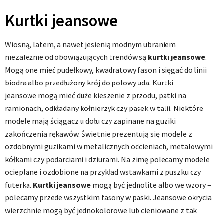
Kurtki jeansowe
Wiosną, latem, a nawet jesienią modnym ubraniem
niezależnie od obowiązujących trendów są
kurtki jeansowe
.
Mogą one mieć pudełkowy, kwadratowy fason i sięgać do linii
biodra albo przedłużony krój do polowy uda. Kurtki
jeansowe mogą mieć duże kieszenie z przodu, patki na
ramionach, odkładany kołnierzyk czy pasek w talii. Niektóre
modele mają ściągacz u dołu czy zapinane na guziki
zakończenia rękawów. Świetnie prezentują się modele z
ozdobnymi guzikami w metalicznych odcieniach, metalowymi
kółkami czy podarciami i dziurami. Na zimę polecamy modele
ocieplane i ozdobione na przykład wstawkami z puszku czy
futerka.
Kurtki jeansowe
mogą być jednolite albo we wzory –
polecamy przede wszystkim fasony w paski. Jeansowe okrycia
wierzchnie mogą być jednokolorowe lub cieniowane z tak