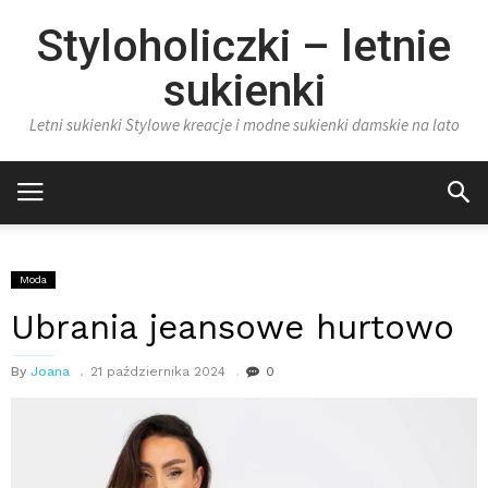
Styloholiczki – letnie
sukienki
Letni sukienki Stylowe kreacje i modne sukienki damskie na lato
Moda
Ubrania jeansowe hurtowo
By
Joana
21 października 2024
0