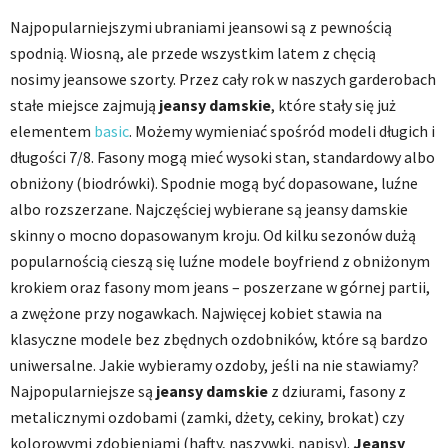
Najpopularniejszymi ubraniami jeansowi są z pewnością
spodnią. Wiosną, ale przede wszystkim latem z chęcią
nosimy jeansowe szorty. Przez cały rok w naszych garderobach
stałe miejsce zajmują
jeansy damskie
, które stały się już
elementem
basic
. Możemy wymieniać spośród modeli długich i
długości 7/8. Fasony mogą mieć wysoki stan, standardowy albo
obniżony (biodrówki). Spodnie mogą być dopasowane, luźne
albo rozszerzane. Najczęściej wybierane są jeansy damskie
skinny o mocno dopasowanym kroju. Od kilku sezonów dużą
popularnością cieszą się luźne modele boyfriend z obniżonym
krokiem oraz fasony mom jeans – poszerzane w górnej partii,
a zwężone przy nogawkach. Najwięcej kobiet stawia na
klasyczne modele bez zbędnych ozdobników, które są bardzo
uniwersalne. Jakie wybieramy ozdoby, jeśli na nie stawiamy?
Najpopularniejsze są
jeansy damskie
z dziurami, fasony z
metalicznymi ozdobami (zamki, dżety, cekiny, brokat) czy
kolorowymi zdobieniami (hafty, naszywki, napisy).
Jeansy