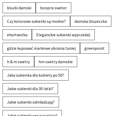
bluzki damski
bonprix sweter
Czy kolorowe sukienki są modne?
damska bluzeczka
ehurtwolka
Eleganckie sukienki wyprzedaż
gdzie kupować markowe ubrania taniej
greenpoint
h & m swetry
hm swetry damskie
Jaka sukienka dla kobiety po 50?
Jakie sukienki dla 30 latki?
Jakie sukienki odmładzają?
Jakie sukienki wyszczuplają?