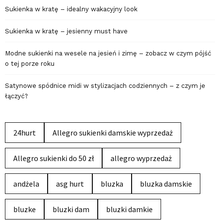
Sukienka w kratę – idealny wakacyjny look
Sukienka w kratę – jesienny must have
Modne sukienki na wesele na jesień i zimę – zobacz w czym pójść
o tej porze roku
Satynowe spódnice midi w stylizacjach codziennych – z czym je
łączyć?
24hurt
Allegro sukienki damskie wyprzedaż
Allegro sukienki do 50 zł
allegro wyprzedaż
andżela
asg hurt
bluzka
bluzka damskie
bluzke
bluzki dam
bluzki damkie