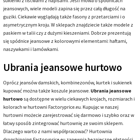
sukienki z listwami z napisami. Jeśli mowa o spódnicach
jeansowych, wiele modeli zapina się przez całą długość na
guziki. Ciekawie wyglądają także fasony z przetarciami i o
asymetrycznym kroju. W sklepach znajdziecie także modele z
paskiem w talii czy z dużymi kieszeniami. Dobrze prezentują
się spódnice jeansowe z kolorowymi elementami: haftami,
naszywkami i lamówkami.
Ubrania jeansowe hurtowo
Oprócz jeansów damskich, kombinezonów, kurtek i sukienek
kupować można także koszule jeansowe.
Ubrania jeansowe
hurtowo
są dostępne w wielu ciekawych krojach, rozmiarach i
kolorach w hurtowni Factoryprice.eu. Kupując w naszej
hurtowni możecie zarejestrować się darmowo i szybko oraz w
łatwy sposób zintegrować hurtownię ze swoim sklepem.
Dlaczego warto z nami współpracować? Hurtownia
dropshipping Factoryprice.eu zapewnia bezpieczne płatności,