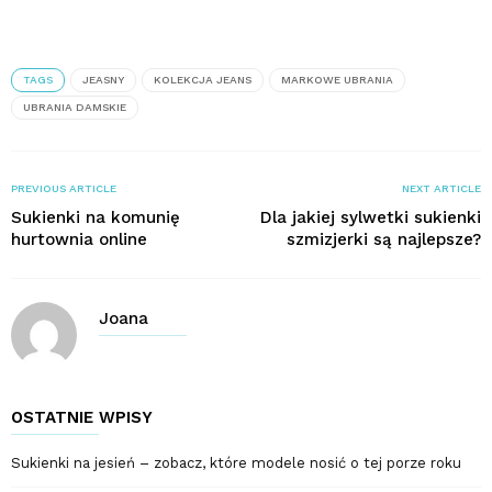
TAGS
JEASNY
KOLEKCJA JEANS
MARKOWE UBRANIA
UBRANIA DAMSKIE
PREVIOUS ARTICLE
NEXT ARTICLE
Sukienki na komunię
Dla jakiej sylwetki sukienki
hurtownia online
szmizjerki są najlepsze?
Joana
OSTATNIE WPISY
Sukienki na jesień – zobacz, które modele nosić o tej porze roku