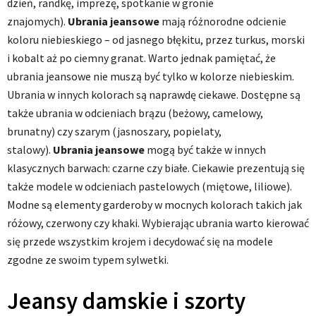
dzień, randkę, imprezę, spotkanie w gronie
znajomych).
Ubrania jeansowe
mają różnorodne odcienie
koloru niebieskiego – od jasnego błękitu, przez turkus, morski
i kobalt aż po ciemny granat. Warto jednak pamiętać, że
ubrania jeansowe nie muszą być tylko w kolorze niebieskim.
Ubrania w innych kolorach są naprawdę ciekawe. Dostępne są
także ubrania w odcieniach brązu (beżowy, camelowy,
brunatny) czy szarym (jasnoszary, popielaty,
stalowy).
Ubrania jeansowe
mogą być także w innych
klasycznych barwach: czarne czy białe. Ciekawie prezentują się
także modele w odcieniach pastelowych (miętowe, liliowe).
Modne są elementy garderoby w mocnych kolorach takich jak
różowy, czerwony czy khaki. Wybierając ubrania warto kierować
się przede wszystkim krojem i decydować się na modele
zgodne ze swoim typem sylwetki.
Jeansy damskie i szorty