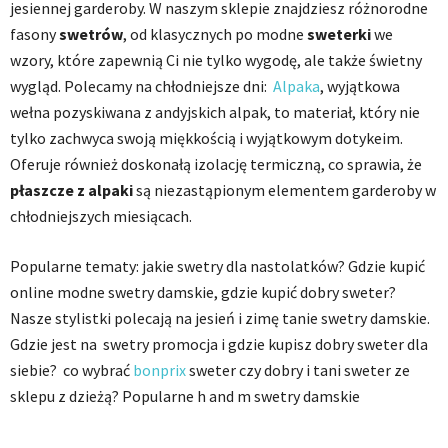
jesiennej garderoby. W naszym sklepie znajdziesz różnorodne
fasony
swetrów
, od klasycznych po modne
sweterki
we
wzory, które zapewnią Ci nie tylko wygodę, ale także świetny
wygląd. Polecamy na chłodniejsze dni:
Alpaka
, wyjątkowa
wełna pozyskiwana z andyjskich alpak, to materiał, który nie
tylko zachwyca swoją miękkością i wyjątkowym dotykeim.
Oferuje również doskonałą izolację termiczną, co sprawia, że
płaszcze z alpaki
są niezastąpionym elementem garderoby w
chłodniejszych miesiącach.
Popularne tematy: jakie swetry dla nastolatków? Gdzie kupić
online modne swetry damskie, gdzie kupić dobry sweter?
Nasze stylistki polecają na jesień i zimę tanie swetry damskie.
Gdzie jest na swetry promocja i gdzie kupisz dobry sweter dla
siebie? co wybrać
bonprix
sweter czy dobry i tani sweter ze
sklepu z dzieżą? Popularne h and m swetry damskie