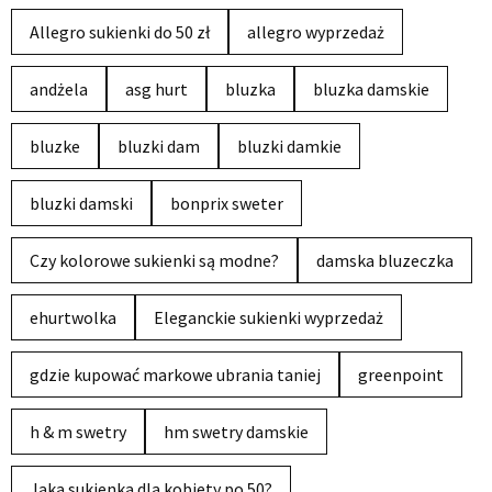
Allegro sukienki do 50 zł
allegro wyprzedaż
andżela
asg hurt
bluzka
bluzka damskie
bluzke
bluzki dam
bluzki damkie
bluzki damski
bonprix sweter
Czy kolorowe sukienki są modne?
damska bluzeczka
ehurtwolka
Eleganckie sukienki wyprzedaż
gdzie kupować markowe ubrania taniej
greenpoint
h & m swetry
hm swetry damskie
Jaka sukienka dla kobiety po 50?