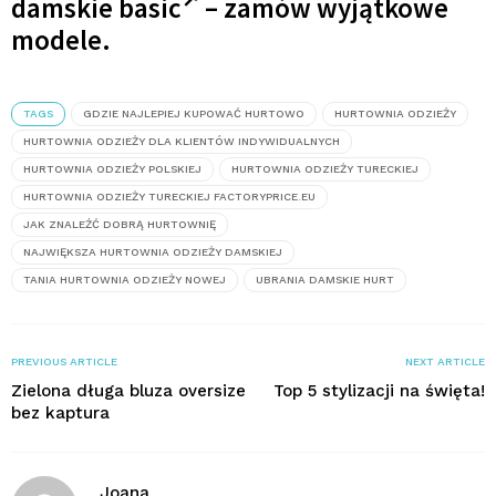
damskie basic
– zamów wyjątkowe
modele.
TAGS
GDZIE NAJLEPIEJ KUPOWAĆ HURTOWO
HURTOWNIA ODZIEŻY
HURTOWNIA ODZIEŻY DLA KLIENTÓW INDYWIDUALNYCH
HURTOWNIA ODZIEŻY POLSKIEJ
HURTOWNIA ODZIEŻY TURECKIEJ
HURTOWNIA ODZIEŻY TURECKIEJ FACTORYPRICE.EU
JAK ZNALEŹĆ DOBRĄ HURTOWNIĘ
NAJWIĘKSZA HURTOWNIA ODZIEŻY DAMSKIEJ
TANIA HURTOWNIA ODZIEŻY NOWEJ
UBRANIA DAMSKIE HURT
PREVIOUS ARTICLE
NEXT ARTICLE
Zielona długa bluza oversize
Top 5 stylizacji na święta!
bez kaptura
Joana