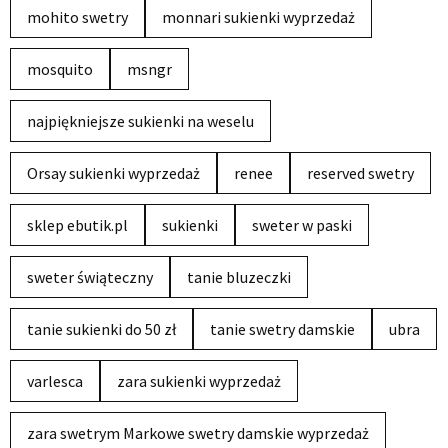
mohito swetry
monnari sukienki wyprzedaż
mosquito
msngr
najpiękniejsze sukienki na weselu
Orsay sukienki wyprzedaż
renee
reserved swetry
sklep ebutik.pl
sukienki
sweter w paski
sweter świąteczny
tanie bluzeczki
tanie sukienki do 50 zł
tanie swetry damskie
ubra
varlesca
zara sukienki wyprzedaż
zara swetrym Markowe swetry damskie wyprzedaż