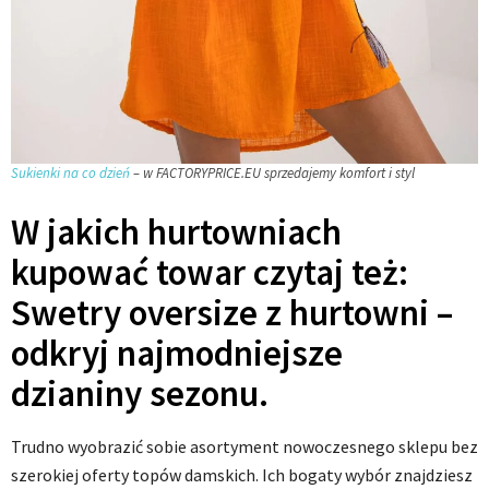
Sukienki na co dzień
– w FACTORYPRICE.EU sprzedajemy komfort i styl
W jakich hurtowniach
kupować towar czytaj też:
Swetry oversize z hurtowni –
odkryj najmodniejsze
dzianiny sezonu.
Trudno wyobrazić sobie asortyment nowoczesnego sklepu bez
szerokiej oferty topów damskich. Ich bogaty wybór znajdziesz