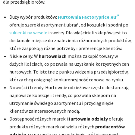
dla przedsiębiorców:
Duży wybór produktów:
Hurtownia Factoryprice.eu
oferuje szeroki asortyment ubrań, od koszulek i spodni po
sukienki na wesele
i swetry. Dla właścicieli sklepów jest to
doskonałe miejsce do znalezienia różnorodnych produktów,
które zaspokoją różne potrzeby i preferencje klientów.
Niskie ceny: W
hurtowniach
można zakupić towary w
dużych ilościach, co pozwala na uzyskanie korzystnych cen
hurtowych. To istotne z punktu widzenia przedsiębiorców,
którzy chcą osiągnąć konkurencyjność cenową na rynku.
Nowości i trendy: Hurtownie odzieżowe często dostarczają
najnowsze kolekcje i trendy, co pozwala sklepom na
utrzymanie świeżego asortymentu i przyciągnięcie
klientów zainteresowanych modą.
Dostępność różnych marek:
Hurtownia odzieży
oferuje
produkty różnych marek od wielu różnych
producentów
odzieży
, co pozwala na zaspokojenie zróżnicowanych