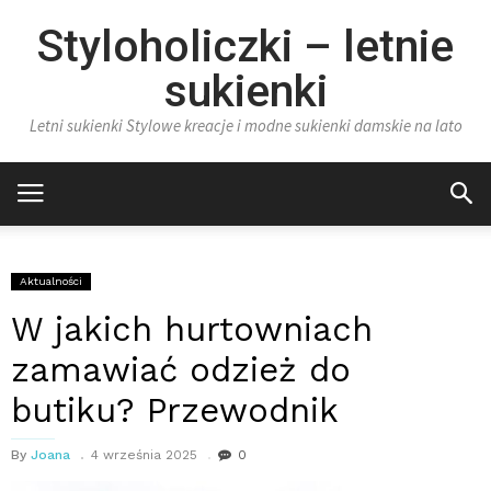
Styloholiczki – letnie
sukienki
Letni sukienki Stylowe kreacje i modne sukienki damskie na lato
Aktualności
W jakich hurtowniach
zamawiać odzież do
butiku? Przewodnik
By
Joana
4 września 2025
0