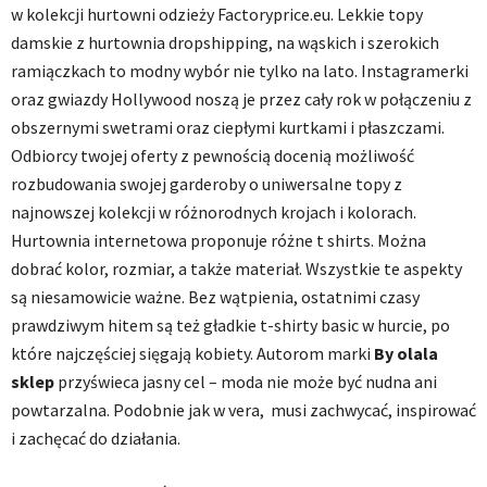
w kolekcji hurtowni odzieży Factoryprice.eu. Lekkie topy
damskie z hurtownia dropshipping, na wąskich i szerokich
ramiączkach to modny wybór nie tylko na lato. Instagramerki
oraz gwiazdy Hollywood noszą je przez cały rok w połączeniu z
obszernymi swetrami oraz ciepłymi kurtkami i płaszczami.
Odbiorcy twojej oferty z pewnością docenią możliwość
rozbudowania swojej garderoby o uniwersalne topy z
najnowszej kolekcji w różnorodnych krojach i kolorach.
Hurtownia internetowa proponuje różne t shirts. Można
dobrać kolor, rozmiar, a także materiał. Wszystkie te aspekty
są niesamowicie ważne. Bez wątpienia, ostatnimi czasy
prawdziwym hitem są też gładkie t-shirty basic w hurcie, po
które najczęściej sięgają kobiety. Autorom marki
By olala
sklep
przyświeca jasny cel – moda nie może być nudna ani
powtarzalna. Podobnie jak w vera, musi zachwycać, inspirować
i zachęcać do działania.