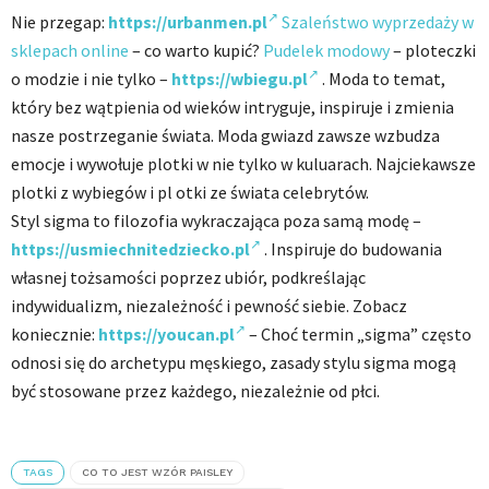
Nie przegap:
https://urbanmen.pl
Szaleństwo wyprzedaży w
sklepach online
– co warto kupić?
Pudelek modowy
– ploteczki
o modzie i nie tylko –
https://wbiegu.pl
. Moda to temat,
który bez wątpienia od wieków intryguje, inspiruje i zmienia
nasze postrzeganie świata. Moda gwiazd zawsze wzbudza
emocje i wywołuje plotki w nie tylko w kuluarach. Najciekawsze
plotki z wybiegów i pl otki ze świata celebrytów.
Styl sigma to filozofia wykraczająca poza samą modę –
https://usmiechnitedziecko.pl
. Inspiruje do budowania
własnej tożsamości poprzez ubiór, podkreślając
indywidualizm, niezależność i pewność siebie. Zobacz
koniecznie:
https://youcan.pl
– Choć termin „sigma” często
odnosi się do archetypu męskiego, zasady stylu sigma mogą
być stosowane przez każdego, niezależnie od płci.
TAGS
CO TO JEST WZÓR PAISLEY