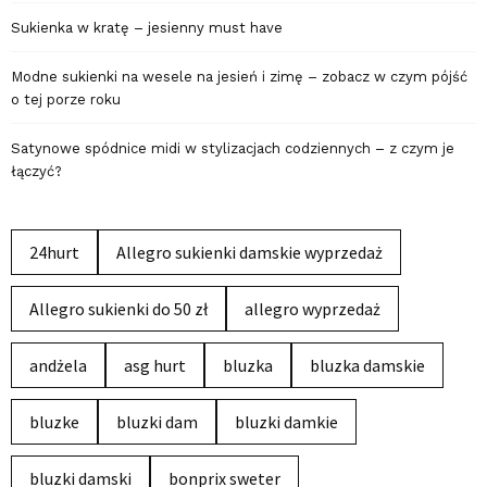
Sukienka w kratę – jesienny must have
Modne sukienki na wesele na jesień i zimę – zobacz w czym pójść
o tej porze roku
Satynowe spódnice midi w stylizacjach codziennych – z czym je
łączyć?
24hurt
Allegro sukienki damskie wyprzedaż
Allegro sukienki do 50 zł
allegro wyprzedaż
andżela
asg hurt
bluzka
bluzka damskie
bluzke
bluzki dam
bluzki damkie
bluzki damski
bonprix sweter