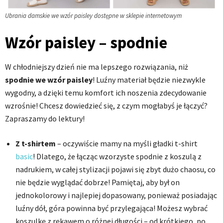
Ubrania damskie we wzór paisley dostępne w sklepie internetowym
Wzór paisley – spodnie
W chłodniejszy dzień nie ma lepszego rozwiązania, niż
spodnie we wzór paisley
! Luźny materiał będzie niezwykle
wygodny, a dzięki temu komfort ich noszenia zdecydowanie
wzrośnie! Chcesz dowiedzieć się, z czym mogłabyś je łączyć?
Zapraszamy do lektury!
Z t-shirtem
– oczywiście mamy na myśli gładki t-shirt
basic
! Dlatego, że łącząc wzorzyste spodnie z koszulą z
nadrukiem, w całej stylizacji pojawi się zbyt dużo chaosu, co
nie będzie wyglądać dobrze! Pamiętaj, aby był on
jednokolorowy i najlepiej dopasowany, ponieważ posiadając
luźny dół, góra powinna być przylegająca! Możesz wybrać
koszulkę z rękawem o różnej długości – od krótkiego, po