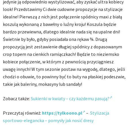
jedynie ją odpowiednio wystylizować, aby zyskać ultra kobiecy
look! Przedstawimy Ci dwie cudowne propozycje na stylizacje
idealne! Pierwszą z nich jest połączenie spódnicy maxi z białą
koszulą wykonaną z bawełny o luźny kroju! Koszula będzie
bardzo przewiewna, dlatego idealnie nada się na upalne dni!
Świetnie by było, gdyby posiadała ona rękaw ¾. Drugą
propozycją jest zestawienie długiej spódnicy z dopasowanym
crop topem na cienkich ramiączkach! Będzie to nieziemsko
kobiece połączenie, w którym z pewnością przyciągniesz
uwagę innych! W tym sezonie postaw na wygodę, dlatego, jeśli
chodzi o obuwie, to powinny być to buty na płaskiej podeszwie,
takie jak baleriny, mokasyny lub sandały!
Zobacz także:
Sukienki w kwiaty – czy każdemu pasują?
Przeczytaj również:
https://tylkoono.pl
–
Stylizacja
sportowo-elegancka – pomysły jak nosić dresy