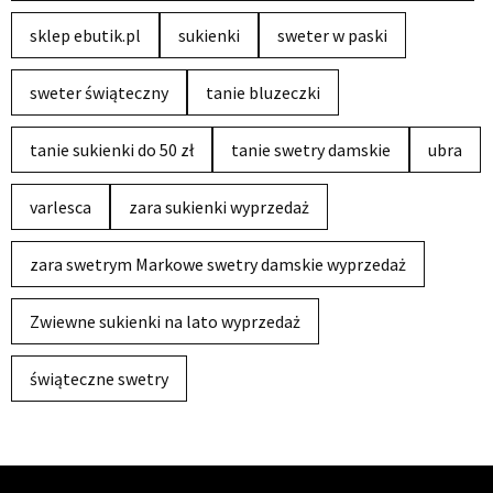
sklep ebutik.pl
sukienki
sweter w paski
sweter świąteczny
tanie bluzeczki
tanie sukienki do 50 zł
tanie swetry damskie
ubra
varlesca
zara sukienki wyprzedaż
zara swetrym Markowe swetry damskie wyprzedaż
Zwiewne sukienki na lato wyprzedaż
świąteczne swetry