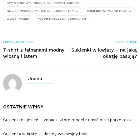
CZY MARKOWE UBRANIA SĄ LEPSZEJ JAKOŚCI
GDZIE KUPOWAĆ MARKOWE UBRANIA TANIEJ
SUKIENKI WE WZÓR PAISLEY
WZÓR PAISLEY
WZÓR PAISLEY NA UBRANIACH
PREVIOUS ARTICLE
NEXT ARTICLE
T-shirt z falbanami modny
Sukienki w kwiaty – na jaką
wiosną i latem
okazję pasują?
Joana
OSTATNIE WPISY
Sukienki na jesień – zobacz, które modele nosić o tej porze roku
Sukienka w kratę – idealny wakacyjny look