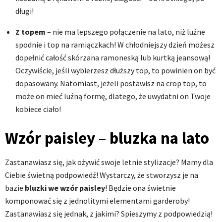
długi!
Z topem
– nie ma lepszego połączenie na lato, niż luźne
spodnie i top na ramiączkach! W chłodniejszy dzień możesz
dopełnić całość skórzana ramoneską lub kurtką jeansową!
Oczywiście, jeśli wybierzesz dłuższy top, to powinien on być
dopasowany. Natomiast, jeżeli postawisz na crop top, to
może on mieć luźną formę, dlatego, że uwydatni on Twoje
kobiece ciało!
Wzór paisley – bluzka na lato
Zastanawiasz się, jak ożywić swoje letnie stylizacje? Mamy dla
Ciebie świetną podpowiedź! Wystarczy, że stworzysz je na
bazie
bluzki we wzór paisley
! Będzie ona świetnie
komponować się z jednolitymi elementami garderoby!
Zastanawiasz się jednak, z jakimi? Spieszymy z podpowiedzią!