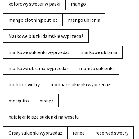
kolorowy sweter w paski
mango
mango clothing outlet
mango ubrania
Markowe bluzki damskie wyprzedaż
markowe sukienki wyprzedaż
markowe ubrania
markowe ubrania wyprzedaż
mohito sukienki
mohito swetry
monnari sukienki wyprzedaż
mosquito
msngr
najpiękniejsze sukienki na weselu
Orsay sukienki wyprzedaż
renee
reserved swetry