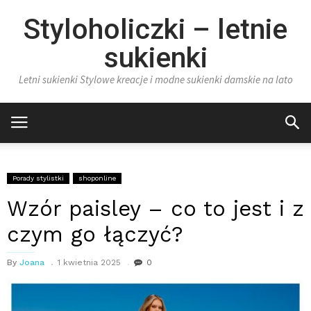
Styloholiczki – letnie
sukienki
Letni sukienki Stylowe kreacje i modne sukienki damskie na lato
Porady stylistki
shoponline
Wzór paisley – co to jest i z
czym go łączyć?
By
Joana
1 kwietnia 2025
0